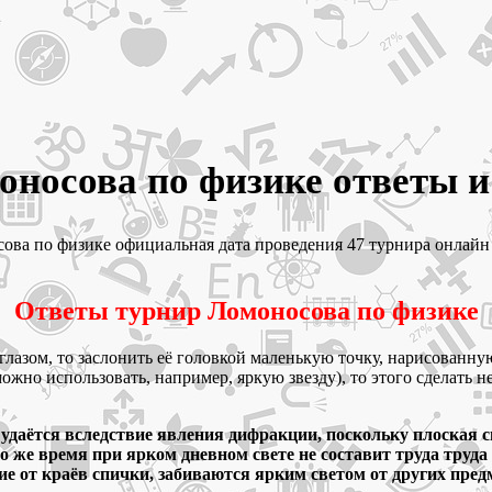
оносова по физике ответы и 
носова по физике официальная дата проведения 47 турнира онлайн
Ответы турнир Ломоносова по физике
глазом, то заслонить её головкой маленькую точку, нарисованну
можно использовать, например, яркую звезду), то этого сделать н
 удаётся вследствие явления дифракции, поскольку плоская с
 то же время при ярком дневном свете не составит труда труда
 от краёв спички, забиваются ярким светом от других пред