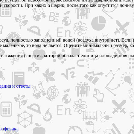
ной скорости. При каких α шарик, после того как опустится дониз
суд, полностью заполненный водой (воздуха внутри нет). Если в
тие маленькое, то вода не льется. Оцените минимальный размер, 
 натяжения (энергия, которой обладает единица площади поверх
дания и ответы
ва
физика