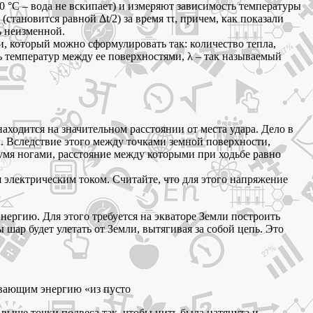
 °С – вода не вскипает) и измеряют зависимость температуры
(становится равной Δt/2) за время ττ, причем, как показали
ь неизменной.
, который можно сформулировать так: количество тепла,
ть температур между ее поверхностями, λ – так называемый
находится на значительном расстоянии от места удара. Дело в
ны. Вследствие этого между точками земной поверхности,
вумя ногами, расстояние между которыми при ходьбе равно
 электрическим током. Считайте, что для этого напряжение
ергию. Для этого требуется на экваторе Земли построить
шар будет улетать от Земли, вытягивая за собой цепь. Это
бывающим энергию «из пусто
ыше точки подвеса так, чтобы нить была натянута и