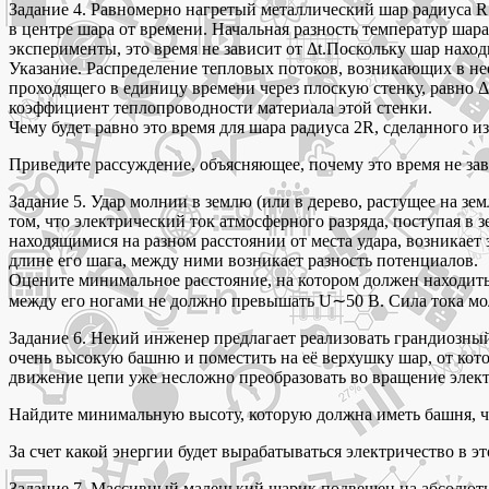
Задание 4. Равномерно нагретый металлический шар радиуса R
в центре шара от времени. Начальная разность температур шара 
эксперименты, это время не зависит от Δt.Поскольку шар нахо
Указание. Распределение тепловых потоков, возникающих в не
проходящего в единицу времени через плоскую стенку, равно ΔQ
коэффициент теплопроводности материала этой стенки.
Чему будет равно это время для шара радиуса 2R, сделанного из
Приведите рассуждение, объясняющее, почему это время не зави
Задание 5. Удар молнии в землю (или в дерево, растущее на зем
том, что электрический ток атмосферного разряда, поступая в 
находящимися на разном расстоянии от места удара, возникает
длине его шага, между ними возникает разность потенциалов.
Оцените минимальное расстояние, на котором должен находитьс
между его ногами не должно превышать U∼50 В. Сила тока мо
Задание 6. Некий инженер предлагает реализовать грандиозный
очень высокую башню и поместить на её верхушку шар, от котор
движение цепи уже несложно преобразовать во вращение элект
Найдите минимальную высоту, которую должна иметь башня, чт
За счет какой энергии будет вырабатываться электричество в
Задание 7. Массивный маленький шарик подвешен на абсолютн