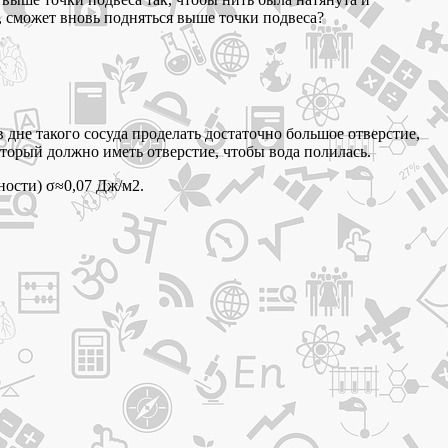
у, сможет вновь подняться выше точки подвеса?
 дне такого сосуда проделать достаточно большое отверстие,
который должно иметь отверстие, чтобы вода полилась.
ности) σ≈0,07 Дж/м2.