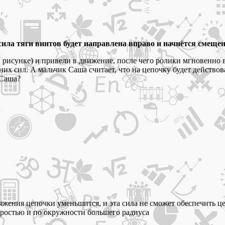
сила тяги винтов будет направлена вправо и начнётся смещен
а рисунке) и привели в движение, после чего ролики мгновенно 
шних сил. А мальчик Саша считает, что на цепочку будет действо
 Саша?
тяжения цепочки уменьшится, и эта сила не сможет обеспечить ц
оростью и по окружности большего радиуса