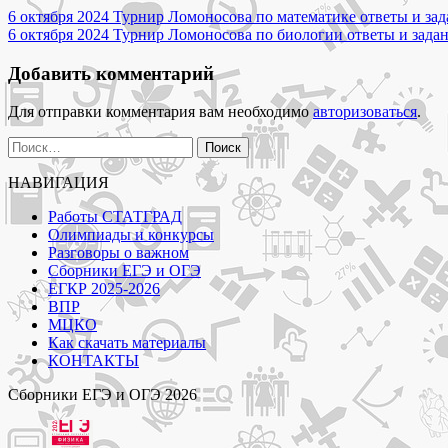
Навигация
по
6 октября 2024 Турнир Ломоносова по математике ответы и зада
физике
6 октября 2024 Турнир Ломоносова по биологии ответы и задан
по
ответы
записям
и
Добавить комментарий
задания
для
Для отправки комментария вам необходимо
авторизоваться
.
6-
11
Найти:
классов"
НАВИГАЦИЯ
Работы СТАТГРАД
Олимпиады и конкурсы
Разговоры о важном
Сборники ЕГЭ и ОГЭ
ЕГКР 2025-2026
ВПР
МЦКО
Как скачать материалы
КОНТАКТЫ
Сборники ЕГЭ и ОГЭ 2026