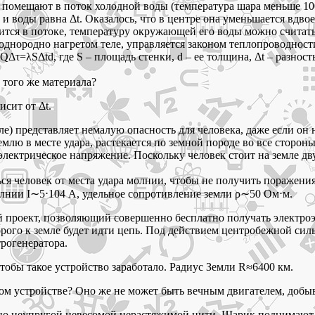
 помещают в поток холодной воды (температура шара меньше 100
и воды равна Δt. Оказалось, что в центре она уменьшается вдвое 
дится в потоке, температуру окружающей его воды можно считат
однородно нагретом теле, управляется законом теплопроводности
Δτ=λSΔtd, где S – площадь стенки, d – ее толщина, Δt – разнос
 того же материала?
сит от Δt.
ле) представляет немалую опасность для человека, даже если он 
землю в месте удара, растекается по земной породе во все сторо
 электрическое напряжение. Поскольку человек стоит на земле д
я человек от места удара молнии, чтобы не получить поражения
лнии I∼5⋅104 А, удельное сопротивление земли ρ∼50 Ом⋅м.
 проект, позволяющий совершенно бесплатно получать электроэн
ого к земле будет идти цепь. Под действием центробежной силы 
рогенератора.
обы такое устройство заработало. Радиус Земли R≈6400 км.
 этом устройстве? Оно же не может быть вечным двигателем, до
о неупругой невесомой нерастяжимой нити. Шарик поднимают в