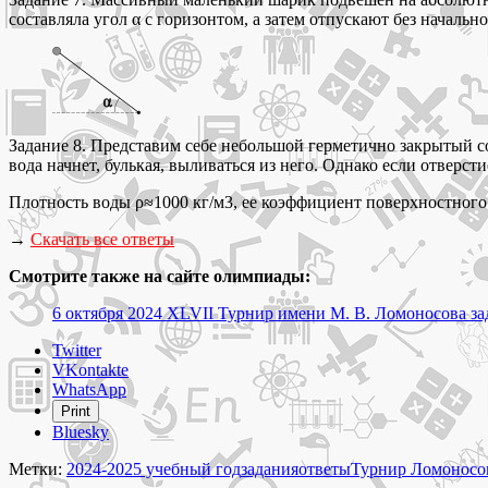
составляла угол α с горизонтом, а затем отпускают без началь
Задание 8. Представим себе небольшой герметично закрытый со
вода начнет, булькая, выливаться из него. Однако если отверс
Плотность воды ρ≈1000 кг/м3, ее коэффициент поверхностного
→
Скачать все ответы
Смотрите также на сайте олимпиады:
6 октября 2024 XLVII Турнир имени М. В. Ломоносова за
Share
Twitter
the
VKontakte
post
WhatsApp
"6
Print
октября
Bluesky
2024
Турнир
Метки:
2024-2025 учебный год
задания
ответы
Турнир Ломоносо
Ломоносова