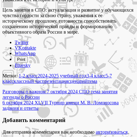
Цель занятия в СПО: актуализация и развитие у обучающихся
чувства гордости за свою страну, уважения к ее
историческому прошлому, готовности способствовать
сохранению исторической правды и формированию
объективного образа России в мире.
Share
Twitter
the
VKontakte
post
WhatsApp
"7
Print
октября
Bluesky
2024
разговоры
Метки:
1-2 класс
2024-2025 учебный год
3-4 класс
5-7
о
класс
классный час
презентация
сценарий
тема
важном
Навигация
тема
Разговоры о важном 7 октября 2024 СПО тема занятия
классного
легенды о России
по
часа
6 октября 2024 XLVII Турнир имени М. В. Ломоносова
записям
легенды
задания и ответы
о
России"
Добавить комментарий
Для отправки комментария вам необходимо
авторизоваться
.