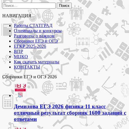
Найти:
НАВИГАЦИЯ
Работы СТАТГРАД
Олимпиады и конкурсы
Разговоры о важном
Сборники ЕГЭ и ОГЭ
ЕГКР 2025-2026
ВПР
МЦКО
Как скачать материалы
КОНТАКТЫ
Сборники ЕГЭ и ОГЭ 2026
Демидова ЕГЭ 2026 физика 11 класс
отличный результат сборник 1600 заданий с
ответами