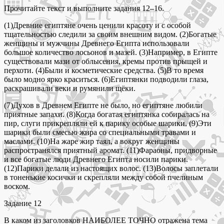
Прочитайте текст и выполните задания 12–16.
(1)Древние египтяне очень ценили красоту и с особой
тщательностью следили за своим внешним видом. (2)Богатые
женщины и мужчины Древнего Египта использовали
большое количество лосьонов и мазей. (3)Например, в Египте
существовали мази от облысения, кремы против прыщей и
перхоти. (4)Были и косметические средства. (5)В то время
было модно ярко краситься. (6)Египтянки подводили глаза,
раскрашивали веки и румянили щёки.
(7)Духов в Древнем Египте не было, но египтяне любили
приятные запахи. (8)Когда богатая египтянка собиралась на
пир, слуги прикрепляли ей к парику особые шарики. (9)Эти
шарики были смесью жира со специальными травами и
маслами. (10)На жаре жир таял, а вокруг женщины
распространялся приятный аромат. (11)Фараоны, придворные
и все богатые люди Древнего Египта носили парики.
(12)Парики делали из настоящих волос. (13)Волосы заплетали
в тоненькие косички и скрепляли между собой пчелиным
воском.
Задание 12
В каком из заголовков НАИБОЛЕЕ ТОЧНО отражена тема