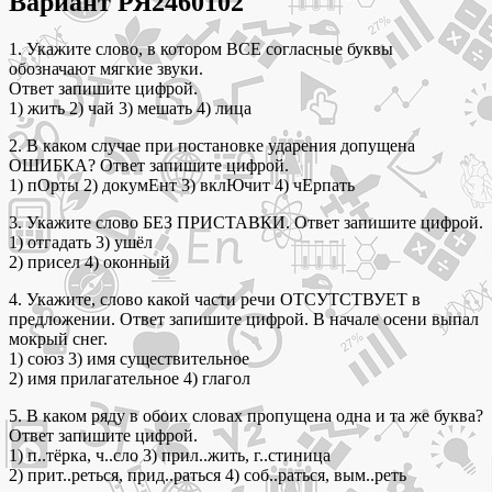
Вариант РЯ2460102
1. Укажите слово, в котором ВСЕ согласные буквы
обозначают мягкие звуки.
Ответ запишите цифрой.
1) жить 2) чай 3) мешать 4) лица
2. В каком случае при постановке ударения допущена
ОШИБКА? Ответ запишите цифрой.
1) пОрты 2) докумЕнт 3) вклЮчит 4) чЕрпать
3. Укажите слово БЕЗ ПРИСТАВКИ. Ответ запишите цифрой.
1) отгадать 3) ушёл
2) присел 4) оконный
4. Укажите, слово какой части речи ОТСУТСТВУЕТ в
предложении. Ответ запишите цифрой. В начале осени выпал
мокрый снег.
1) союз 3) имя существительное
2) имя прилагательное 4) глагол
5. В каком ряду в обоих словах пропущена одна и та же буква?
Ответ запишите цифрой.
1) п..тёрка, ч..сло 3) прил..жить, г..стиница
2) прит..реться, прид..раться 4) соб..раться, вым..реть