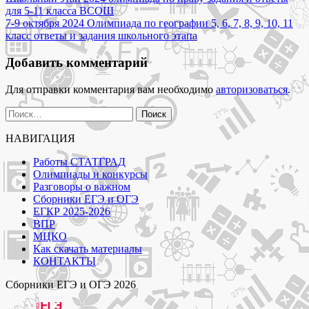
Навигация
работа
для 5-11 класса ВСОШ
по
статград
7-9 октября 2024 Олимпиада по географии 5, 6, 7, 8, 9, 10, 11
записям
и
класс ответы и задания школьного этапа
ответы
2024"
Добавить комментарий
Для отправки комментария вам необходимо
авторизоваться
.
Найти:
НАВИГАЦИЯ
Работы СТАТГРАД
Олимпиады и конкурсы
Разговоры о важном
Сборники ЕГЭ и ОГЭ
ЕГКР 2025-2026
ВПР
МЦКО
Как скачать материалы
КОНТАКТЫ
Сборники ЕГЭ и ОГЭ 2026