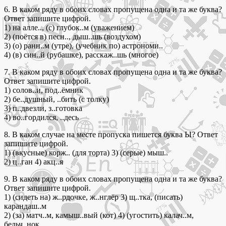
6. В каком ряду в обоих словах пропущена одна и та же буква?
Ответ запишите цифрой.
1) на алле.., (с) глубок..м (уважением)
2) (поётся в) песн.., дыш..шь (воздухом)
3) (о) ранн..м (утре), (учебник по) астрономи..
4) (в) син..й (рубашке), расскаж..шь (многое)
7. В каком ряду в обоих словах пропущена одна и та же буква?
Ответ запишите цифрой.
1) солов..и, под..ёмник
2) бе..душный, ..бить (с толку)
3) п..двезли, з..готовка
4) во..гордился, ..десь
8. В каком случае на месте пропуска пишется буква Ы? Ответ
запишите цифрой.
1) (вкусные) корж.. (для торта) 3) (серые) мыш..
2) ц..ган 4) акц..я
9. В каком ряду в обоих словах пропущена одна и та же буква?
Ответ запишите цифрой.
1) (сидеть на) ж..рдочке, ж..нглёр 3) щ..тка, (писать)
карандаш..м
2) (за) матч..м, камыш..вый (кот) 4) (угостить) калач..м,
бельч..нок