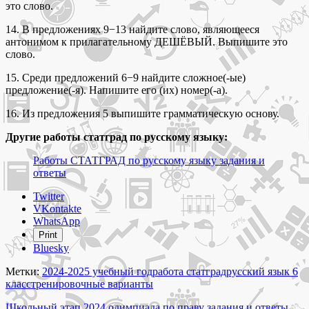
это слово.
14. В предложениях 9−13 найдите слово, являющееся
антонимом к прилагательному ДЕШЁВЫЙ. Выпишите это
слово.
15. Среди предложений 6−9 найдите сложное(-ые)
предложение(-я). Напишите его (их) номер(-а).
16. Из предложения 5 выпишите грамматическую основу.
Другие работы статград по русскому языку:
Работы СТАТГРАД по русскому языку задания и
ответы
Share
Twitter
the
VKontakte
post
WhatsApp
"Вариант
Print
РЯ2460101
Bluesky
РЯ2460102
русский
Метки:
2024-2025 учебный год
работа статград
русский язык 6
язык
класс
тренировочные варианты
6
класс
Школьный этап 2024 олимпиада по праву задания и ответы