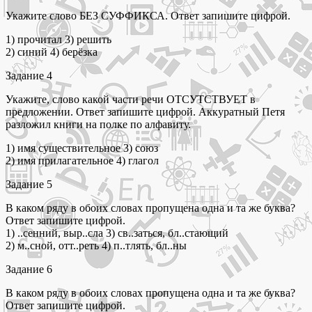
Укажите слово БЕЗ СУФФИКСА. Ответ запишите цифрой.
1) прочитал 3) решить
2) синий 4) берёзка
Задание 4
Укажите, слово какой части речи ОТСУТСТВУЕТ в
предложении. Ответ запишите цифрой. Аккуратный Петя
разложил книги на полке по алфавиту.
1) имя существительное 3) союз
2) имя прилагательное 4) глагол
Задание 5
В каком ряду в обоих словах пропущена одна и та же буква?
Ответ запишите цифрой.
1) ..сенний, выр..сла 3) св..заться, бл..стающий
2) м..сной, отт..реть 4) п..тлять, бл..ны
Задание 6
В каком ряду в обоих словах пропущена одна и та же буква?
Ответ запишите цифрой.