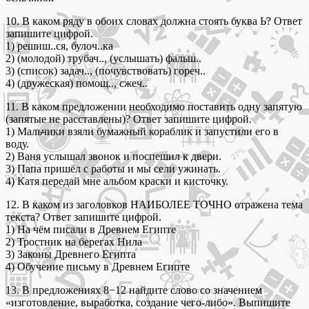
10. В каком ряду в обоих словах должна стоять буква Ь? Ответ
запишите цифрой.
1) решиш..ся, булоч..ка
2) (молодой) трубач.., (услышать) фальш..
3) (список) задач.., (почувствовать) гореч..
4) (дружеская) помощ.., сжеч..
11. В каком предложении необходимо поставить одну запятую
(запятые не расставлены)? Ответ запишите цифрой.
1) Мальчики взяли бумажный кораблик и запустили его в
воду.
2) Ваня услышал звонок и поспешил к двери.
3) Папа пришёл с работы и мы сели ужинать.
4) Катя передай мне альбом краски и кисточку.
12. В каком из заголовков НАИБОЛЕЕ ТОЧНО отражена тема
текста? Ответ запишите цифрой.
1) На чём писали в Древнем Египте
2) Тростник на берегах Нила
3) Законы Древнего Египта
4) Обучение письму в Древнем Египте
13. В предложениях 8−12 найдите слово со значением
«изготовление, выработка, создание чего-либо». Выпишите