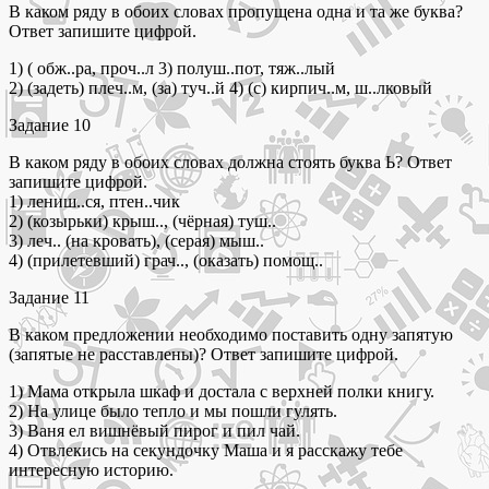
В каком ряду в обоих словах пропущена одна и та же буква?
Ответ запишите цифрой.
1) ( обж..ра, проч..л 3) полуш..пот, тяж..лый
2) (задеть) плеч..м, (за) туч..й 4) (с) кирпич..м, ш..лковый
Задание 10
В каком ряду в обоих словах должна стоять буква Ь? Ответ
запишите цифрой.
1) лениш..ся, птен..чик
2) (козырьки) крыш.., (чёрная) туш..
3) леч.. (на кровать), (серая) мыш..
4) (прилетевший) грач.., (оказать) помощ..
Задание 11
В каком предложении необходимо поставить одну запятую
(запятые не расставлены)? Ответ запишите цифрой.
1) Мама открыла шкаф и достала с верхней полки книгу.
2) На улице было тепло и мы пошли гулять.
3) Ваня ел вишнёвый пирог и пил чай.
4) Отвлекись на секундочку Маша и я расскажу тебе
интересную историю.