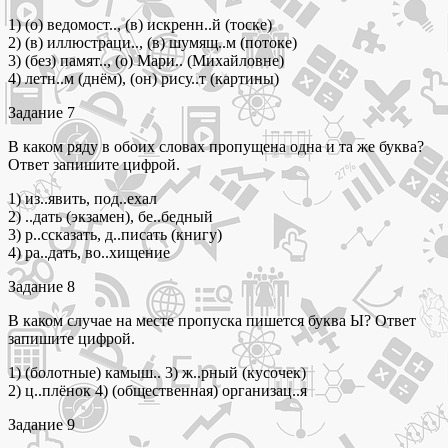
1) (о) ведомост.., (в) искренн..й (тоске)
2) (в) иллюстраци.., (в) шумящ..м (потоке)
3) (без) памят.., (о) Мари.. (Михайловне)
4) летн..м (днём), (он) рису..т (картины)
Задание 7
В каком ряду в обоих словах пропущена одна и та же буква?
Ответ запишите цифрой.
1) из..явить, под..ехал
2) ..дать (экзамен), бе..бедный
3) р..ссказать, д..писать (книгу)
4) ра..дать, во..хищение
Задание 8
В каком случае на месте пропуска пишется буква Ы? Ответ
запишите цифрой.
1) (болотные) камыш.. 3) ж..рный (кусочек)
2) ц..плёнок 4) (общественная) организац..я
Задание 9