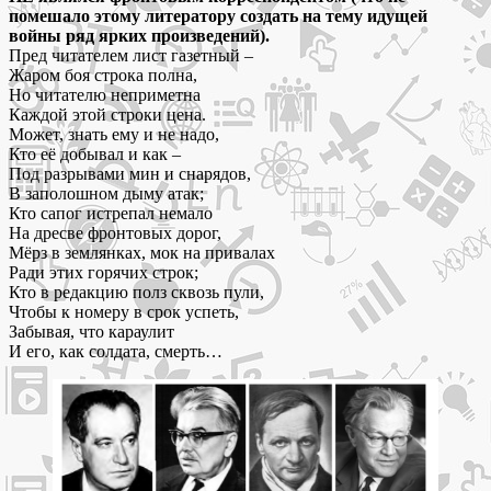
помешало этому литератору создать на тему идущей
войны ряд ярких произведений).
Пред читателем лист газетный –
Жаром боя строка полна,
Но читателю неприметна
Каждой этой строки цена.
Может, знать ему и не надо,
Кто её добывал и как –
Под разрывами мин и снарядов,
В заполошном дыму атак;
Кто сапог истрепал немало
На дресве фронтовых дорог,
Мёрз в землянках, мок на привалах
Ради этих горячих строк;
Кто в редакцию полз сквозь пули,
Чтобы к номеру в срок успеть,
Забывая, что караулит
И его, как солдата, смерть…