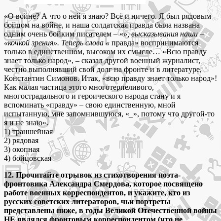
«О войне? А что о ней я знаю? Всё и ничего. Я был рядовым
бойцом на войне, и наша солдатская правда была названа
одним очень бойким писателем – «
», высказывания наши –
«кочкой зрения». Теперь слова «
правда» воспринимаются
только в единственном, высоком их смысле… «Всю правду
знает только народ», – сказал другой военный журналист,
честно выполнявший свой долг на фронте и в литературе,
Константин Симонов. Итак, «всю правду знает только народ»!
Как малая частица этого многотерпеливого,
многострадального и героического народа стану и я
вспоминать «правду» – свою единственную, мной
испытанную, мне запомнившуюся, «
_
», потому что другой-то
я и не знаю».
1) траншейная
2) рядовая
3) окопная
4) бойцовская
12. Прочитайте отрывок из стихотворения поэта-
фронтовика Александра Смердова, которое посвящено
работе военных корреспондентов, и укажите, кто из
русских советских литераторов, чьи портреты
представлены ниже, в годы Великой Отечественной войны
НЕ являлся фронтовым корреспондентом (что не