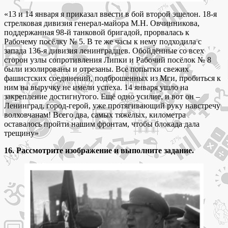
«13 и 14 января я приказал ввести в бой второй эшелон. 18-я
стрелковая дивизия генерал-майора М.Н. Овчинникова,
поддержанная 98-й танковой бригадой, прорвалась к
Рабочему посёлку № 5. В те же часы к нему подходила с
запада 136-я дивизия ленинградцев. Обойдённые со всех
сторон узлы сопротивления Липки и Рабочий посёлок № 8
были изолированы и отрезаны. Все попытки свежих
фашистских соединений, подброшенных из Мги, пробиться к
ним на выручку не имели успеха. 14 января ушло на
закрепление достигнутого. Ещё одно усилие, и вот он –
Ленинград, город-герой, уже протягивающий руку навстречу
волховчанам! Всего два, самых тяжёлых, километра
оставалось пройти нашим фронтам, чтобы блокада дала
трещину»
16. Рассмотрите изображение и выполните задание.