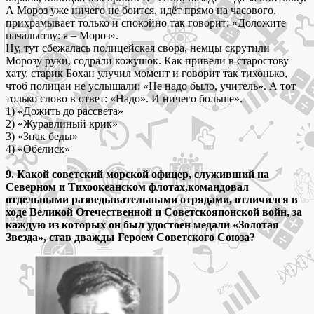
А Мороз уже ничего не боится, идёт прямо на часового,
прихрамывает только и спокойно так говорит: «Доложите
начальству: я – Мороз».
Ну, тут сбежалась полицейская свора, немцы скрутили
Морозу руки, содрали кожушок. Как привели в старостову
хату, старик Бохан улучил момент и говорит так тихонько,
чтоб полицаи не услышали: «Не надо было, учитель». А тот
только слово в ответ: «Надо». И ничего больше».
1) «Дожить до рассвета»
2) «Журавлиный крик»
3) «Знак беды»
4) «Обелиск»
9. Какой советский морской офицер, служивший на
Северном и Тихоокеанском флотах,командовал
отдельными разведывательными отрядами, отличился в
ходе Великой Отечественной и Советскояпонской войн, за
каждую из которых он был удостоен медали «Золотая
Звезда», став дважды Героем Советского Союза?