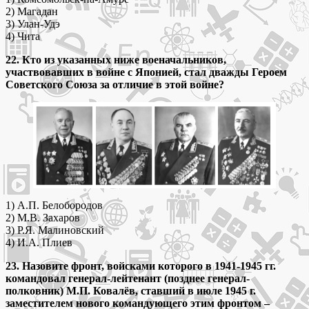
2) Магадан
3) Улан-Удэ
4) Чита
22. Кто из указанных ниже военачальников,
участвовавших в войне с Японией, стал дважды Героем
Советского Союза за отличие в этой войне?
1) А.П. Белобородов
2) М.В. Захаров
3) Р.Я. Малиновский
4) И.А. Плиев
23. Назовите фронт, войсками которого в 1941-1945 гг.
командовал генерал-лейтенант (позднее генерал-
полковник) М.П. Ковалёв, ставший в июле 1945 г.
заместителем нового командующего этим фронтом –