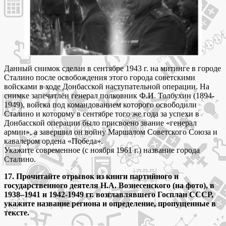
Данный снимок сделан в сентябре 1943 г. на митинге в городе
Сталино после освобождения этого города советскими
войсками в ходе Донбасской наступательной операции. На
снимке запечатлён генерал полковник Ф.И. Толбухин (1894-
1949), войска под командованием которого освободили
Сталино и которому в сентябре того же года за успехи в
Донбасской операции было присвоено звание «генерал
армии», а завершил он войну Маршалом Советского Союза и
кавалером ордена «Победа».
Укажите современное (с ноября 1961 г.) название города
Сталино.
17. Прочитайте отрывок из книги партийного и
государственного деятеля Н.А. Вознесенского (на фото), в
1938–1941 и 1942-1949 гг. возглавлявшего Госплан СССР,
укажите название региона и определение, пропущенные в
тексте.