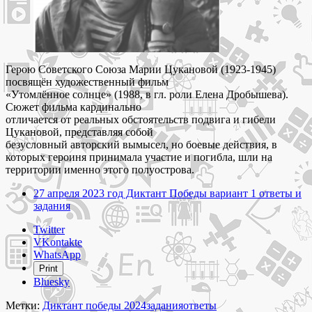
Герою Советского Союза Марии Цукановой (1923-1945)
посвящён художественный фильм
«Утомлённое солнце» (1988, в гл. роли Елена Дробышева).
Сюжет фильма кардинально
отличается от реальных обстоятельств подвига и гибели
Цукановой, представляя собой
безусловный авторский вымысел, но боевые действия, в
которых героиня принимала участие и погибла, шли на
территории именно этого полуострова.
27 апреля 2023 год Диктант Победы вариант 1 ответы и
задания
Share
Twitter
the
VKontakte
post
WhatsApp
"Ответы
Print
и
Bluesky
задания
для
Метки:
Диктант победы 2024
задания
ответы