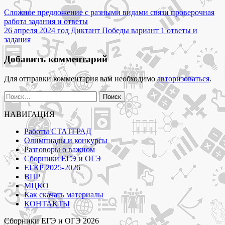
8
Навигация
варианта
Сложное предложение с разными видами связи проверочная
Диктант
работа задания и ответы
по
Победы
26 апреля 2024 год Диктант Победы вариант 1 ответы и
записям
26
задания
апреля
2024
Добавить комментарий
год"
Для отправки комментария вам необходимо
авторизоваться
.
Найти:
НАВИГАЦИЯ
Работы СТАТГРАД
Олимпиады и конкурсы
Разговоры о важном
Сборники ЕГЭ и ОГЭ
ЕГКР 2025-2026
ВПР
МЦКО
Как скачать материалы
КОНТАКТЫ
Сборники ЕГЭ и ОГЭ 2026