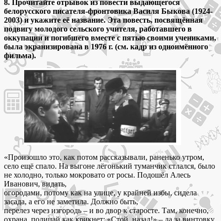
8. Прочитайте отрывок из повести выдающегося
белорусского писателя-фронтовика Василя Быкова (1924-
2003) и укажите её название. Эта повесть, посвящённая
подвигу молодого сельского учителя, работавшего в
оккупации и погибшего вместе с пятью своими учениками,
была экранизирована в 1976 г. (см. кадр из одноимённого
фильма).
«Произошло это, как потом рассказывали, раненько утром,
село ещё спало. На выгоне лёгонький туманчик стлался, было
не холодно, только мокровато от росы. Подошёл Алесь
Иванович, видать,
огородами, потому как на улице, у крайней избы, сидела
засада, а его не заметила. Должно быть,
перелез через изгородь – и во двор к старосте. Там, конечно,
охрана, полицай как крикнет: «Стой, назад!» – да за винтовку.