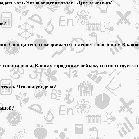
падает свет. Чьё освещение делает Луну заметной?
ов?
ении Солнца тень тоже движется и меняет свою длину. В како
ерхности воды. Какому городскому пейзажу соответствует эт
стекло. Что она увидела?
льшой?