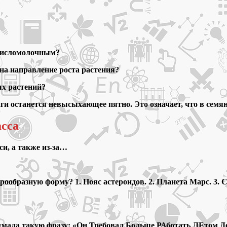
 кисломолочным?
на направление роста растения?
ых растений?
маги останется невысыхающее пятно. Это означает, что в сем
асса
си, а также из-за…
ообразную форму? 1. Пояс астероидов. 2. Планета Марс. 3. С
думала такую фразу: «Он Требовал Больше РАботать ЛЕтом Д