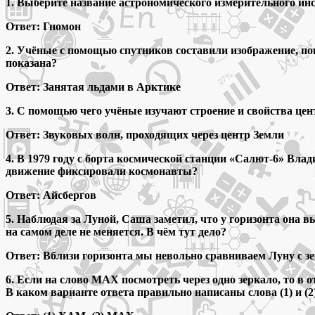
1. Выберите название астрономического измерительного инс
Ответ: Гномон
2. Учёные с помощью спутников составили изображение, пок
показана?
Ответ: Занятая льдами в Арктике
3. С помощью чего учёные изучают строение и свойства це
Ответ: Звуковых волн, проходящих через центр Земли
4. В 1979 году с борта космической станции «Салют-6» Вл
движение фиксировали космонавты?
Ответ: Айсбергов
5. Наблюдая за Луной, Саша заметил, что у горизонта она 
на самом деле не меняется. В чём тут дело?
Ответ: Вблизи горизонта мы невольно сравниваем Луну с 
6. Если на слово МАХ посмотреть через одно зеркало, то в о
В каком варианте ответа правильно написаны слова (1) и (2