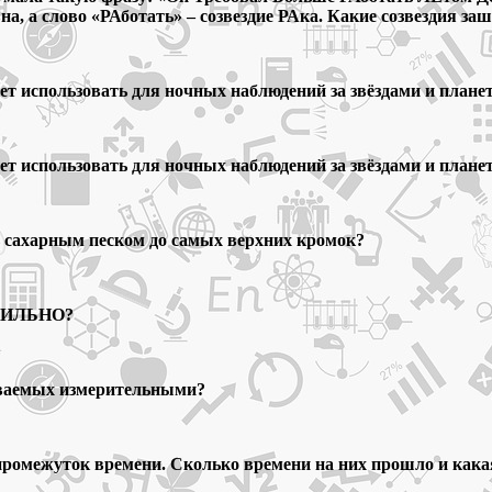
вна, а слово «РАботать» – созвездие РАка. Какие созвездия 
т использовать для ночных наблюдений за звёздами и плане
т использовать для ночных наблюдений за звёздами и плане
ь сахарным песком до самых верхних кромок?
АВИЛЬНО?
зываемых измерительными?
ромежуток времени. Сколько времени на них прошло и какая