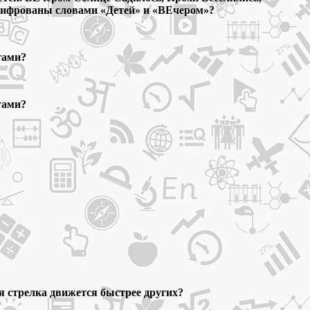
зашифрованы словами «Детей» и «ВЕчером»?
тами?
тами?
 стрелка движется быстрее других?