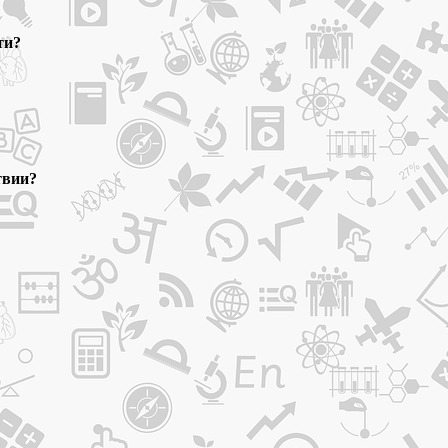
ти?
твии?