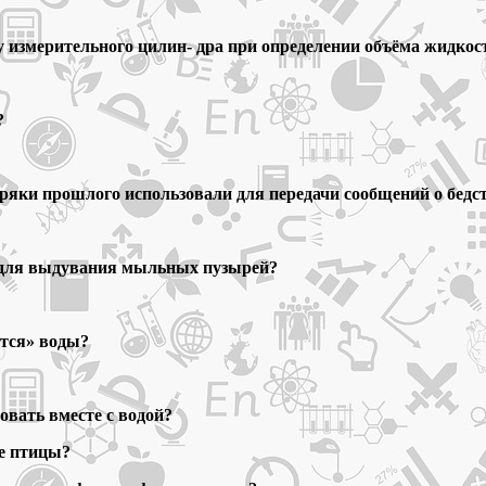
у измерительного цилин- дра при определении объёма жидкос
?
моряки прошлого использовали для передачи сообщений о бедс
р для выдувания мыльных пузырей?
ятся» воды?
овать вместе с водой?
ге птицы?