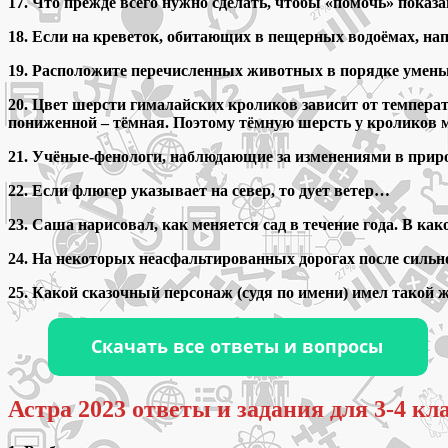
17. Что прежде всего нужно сделать, чтобы «помочь» пока
18. Если на креветок, обитающих в пещерных водоёмах, нап
19. Расположите перечисленных животных в порядке уменьшен
20. Цвет шерсти гималайских кроликов зависит от температ
пониженной – тёмная. Поэтому тёмную шерсть у кроликов
21. Учёные-фенологи, наблюдающие за изменениями в приро
22. Если флюгер указывает на север, то дует ветер…
23. Саша нарисовал, как меняется сад в течение года. В
24. На некоторых неасфальтированных дорогах после сильно
25. Какой сказочный персонаж (судя по имени) имел такой 
Астра 2023 ответы и задания для 3-4 кл