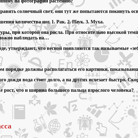
занному на фотографии растению?
равить солнечный свет, они тут же попытаются покинуть осв
ия количества ног. 1. Рак. 2. Паук. 3. Муха.
уры, при которой она росла. При относительно высокой темп
 можно наблюдать на…
де, утверждают, что весной появляются так называемые «зе
 каком порядке должны располагаться его картинки, показы
го дождя вода стоит долго, а на других исчезает быстро. Ск
же рост, что и ширина большого пальца взрослого человека?
асса