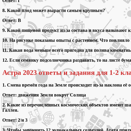
Ответ: Г
8. Какой плод может вырасти самым крупным?
Ответ: В
9. Какой пищевой продукт из-за состава и вкуса называют
10. На рисунке показаны опыты с растением. Что повлияло 
11. Какая вода меньше всего пригодна для полива комнатн
12. Если семянку подсолнечника раздавить, то на листе бу
Астра 2023 ответы и задания для 1-2 кл
1. Смена времён года на Земле происходит из-за наклона её о
Ответ: движения Земли вокруг Солнца
2. Какие из перечисленных космических объектов имеют шар
Галлея.
Ответ: 2 и 3
3. Чтобы запомнить 12 зодиакальных созвездий, Агата при