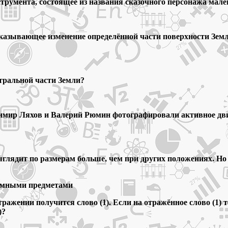
трумента, состоящее из названия сказочного персонажа мале
азывающее изменение определённой части поверхности Земли 
нтральной части Земли?
адимир Ляхов и Валерий Рюмин фотографировали активное дв
выглядит по размерам больше, чем при других положениях. Н
земными предметами
тражении получится слово (1). Если на отражённое слово (1) т
)?