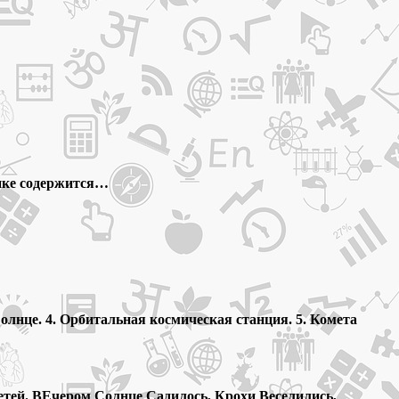
янке содержится…
олнце. 4. Орбитальная космическая станция. 5. Комета
етей. ВЕчером Солнце Садилось, Крохи Веселились,