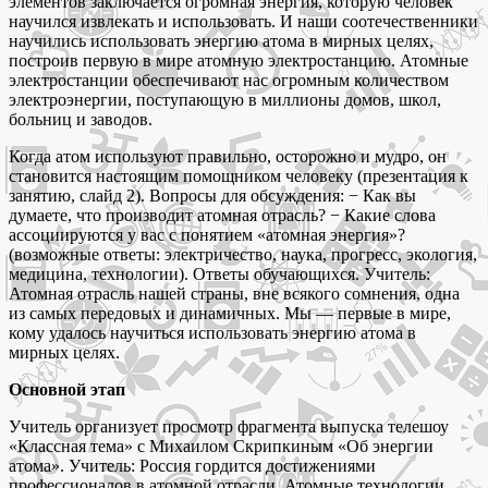
элементов заключается огромная энергия, которую человек
научился извлекать и использовать. И наши соотечественники
научились использовать энергию атома в мирных целях,
построив первую в мире атомную электростанцию. Атомные
электростанции обеспечивают нас огромным количеством
электроэнергии, поступающую в миллионы домов, школ,
больниц и заводов.
Когда атом используют правильно, осторожно и мудро, он
становится настоящим помощником человеку (презентация к
занятию, слайд 2). Вопросы для обсуждения: − Как вы
думаете, что производит атомная отрасль? − Какие слова
ассоциируются у вас с понятием «атомная энергия»?
(возможные ответы: электричество, наука, прогресс, экология,
медицина, технологии). Ответы обучающихся. Учитель:
Атомная отрасль нашей страны, вне всякого сомнения, одна
из самых передовых и динамичных. Мы — первые в мире,
кому удалось научиться использовать энергию атома в
мирных целях.
Основной этап
Учитель организует просмотр фрагмента выпуска телешоу
«Классная тема» с Михаилом Скрипкиным «Об энергии
атома». Учитель: Россия гордится достижениями
профессионалов в атомной отрасли. Атомные технологии