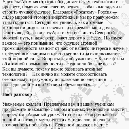
Учитель: Атомная отрасль объединяет науку, технологии и
прогресс, помогая человечеству решать глобальные задачи и
строить лучшее будущее. Благодаря «Росатому» Россия —
лидер мировой атомной энергетики, и мы по праву можем
этим гордиться. Сегодня мы увидели, как атомные
технологии помогают освещать и согревать наши дома,
лечить людей, развивать Арктику и осваивать Северный
морской путь, и даже открывают дорогу к звёздам. Но самое
важное — это понимание, что будущее атомной
промышленности зависит от нас: от нашего интереса к науке,
стремления к знаниям и ответственности за использование
этой мощной силы. Вопросы для обсуждения: − Какие факты
об атомной промышленности вас удивили больше всего? −
Как вы думаете, почему важно развивать атомные
технологии? − Как лично вы можете способствовать
безопасному и разумному использованию энергии в
повседневной жизни? Ответы обучающихся.
Пост разговор
Уважаемые коллеги! Предлагаем вам и вашим ученикам
продолжить знакомство с миром атомных технологий вместе
с проектом «Атомный урок». Это не только огромная база
знаний и готовых методических материалов, но еще и
возможность побывать на Северном полюсе вместе с