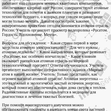
работают над созданием мощных квантовых компьютеров,
обеспечивают ядерный щит России, совершенствуют атомные
технологии для полетов к далеким планетам и развивают
технологии будущего, о которых еще совсем недавно люди
могли только мечтать. Давайте посмотрим, какими
невероятными проектами сегодня занимается атомная отрасль
России. Учитель организует просмотр видеоролика «Росатом.
Гордость. Вдохновение. Мечта».
Вопросы для обсуждения: − Какая страна первой в мире
запустила атомную электростанцию? − Для чего нужны
атомные ледоколы? − Какие направления, которые развивает
«Росатом», вас особенно впечатлили? − Какое влияние
оказывает российская атомная отрасль на мировой
технологический прогресс? Ответы обучающихся. Учитель
организует выполнение интерактивного задания «Мирный
атом в нашей жизни». Учитель: Только представьте, как
огромен масштаб атомной отрасли! Атомная энергетика —
это надёжный и экологически чистый источник энергии,
который помогает обеспечивать наши дома светом и теплом.
Радиоактивные изотопы используются в медицине для
диагностики и лечения тяжелых болезней.
При помощи ионизирующего излучения можно
обеззараживать продукты и выводить новые сорта растений