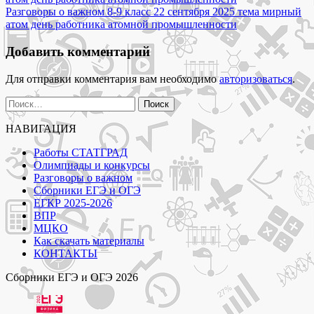
по
сентября
Разговоры о важном 8-9 класс 22 сентября 2025 тема мирный
записям
2025
атом день работника атомной промышленности
тема
мирный
Добавить комментарий
атом
день
Для отправки комментария вам необходимо
авторизоваться
.
работника
атомной
Найти:
промышленности"
НАВИГАЦИЯ
Работы СТАТГРАД
Олимпиады и конкурсы
Разговоры о важном
Сборники ЕГЭ и ОГЭ
ЕГКР 2025-2026
ВПР
МЦКО
Как скачать материалы
КОНТАКТЫ
Сборники ЕГЭ и ОГЭ 2026