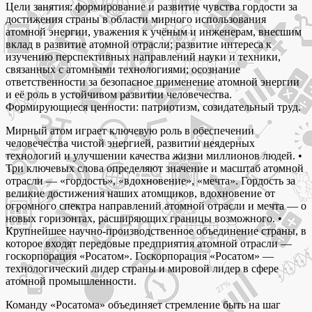
Цели занятия: формирование и развитие чувства гордости за
достижения страны в области мирного использования
атомной энергии, уважения к учёным и инженерам, внесшим
вклад в развитие атомной отрасли; развитие интереса к
изучению перспективных направлений науки и техники,
связанных с атомными технологиями; осознание
ответственности за безопасное применение атомной энергии
и её роль в устойчивом развитии человечества.
Формирующиеся ценности: патриотизм, созидательный труд.
Мирный атом играет ключевую роль в обеспечении
человечества чистой энергией, развитии неядерных
технологий и улучшении качества жизни миллионов людей. •
Три ключевых слова определяют значение и масштаб атомной
отрасли — «гордость», «вдохновение», «мечта». Гордость за
великие достижения наших атомщиков, вдохновение от
огромного спектра направлений атомной отрасли и мечта — о
новых горизонтах, расширяющих границы возможного. •
Крупнейшее научно-производственное объединение страны, в
которое входят передовые предприятия атомной отрасли —
госкорпорация «Росатом». Госкорпорация «Росатом» —
технологический лидер страны и мировой лидер в сфере
атомной промышленности.
Команду «Росатома» объединяет стремление быть на шаг