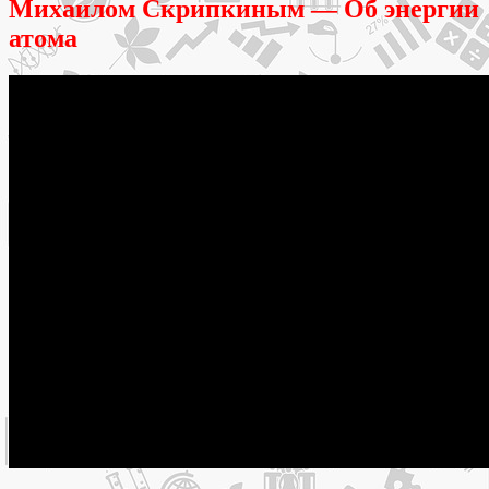
Михаилом Скрипкиным — Об энергии
атома