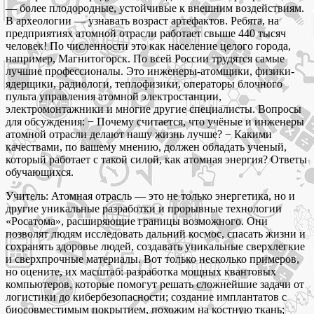
— более плодородные, устойчивые к внешним воздействиям.
В археологии — узнавать возраст артефактов. Ребята, на
предприятиях атомной отрасли работает свыше 440 тысяч
человек! По численности это как население целого города,
например, Магнитогорск. По всей России трудятся самые
лучшие профессионалы. Это инженеры-атомщики, физики-
ядерщики, радиологи, теплофизики, операторы блочного
пульта управления атомной электростанции,
электромонтажники и многие другие специалисты. Вопросы
для обсуждения: − Почему считается, что учёные и инженеры
атомной отрасли делают нашу жизнь лучше? − Какими
качествами, по вашему мнению, должен обладать ученый,
который работает с такой силой, как атомная энергия? Ответы
обучающихся.
Учитель: Атомная отрасль — это не только энергетика, но и
другие уникальные разработки и прорывные технологии
«Росатома», расширяющие границы возможного. Они
позволят людям исследовать дальний космос, спасать жизни и
сохранять здоровье людей, создавать уникальные сверхлегкие
и сверхпрочные материалы. Вот только несколько примеров,
но оцените, их масштаб: разработка мощных квантовых
компьютеров, которые помогут решать сложнейшие задачи от
логистики до кибербезопасности; создание имплантатов с
биосовместимым покрытием, похожим на костную ткань;