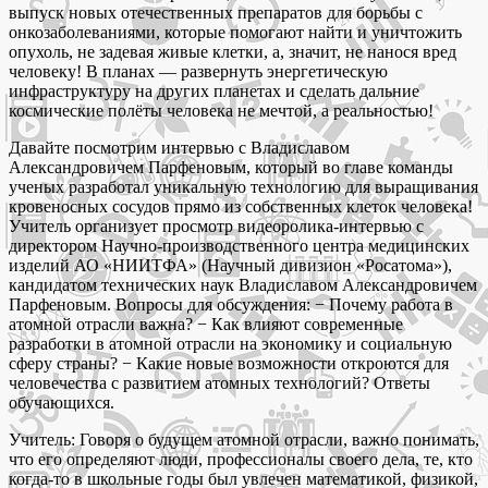
выпуск новых отечественных препаратов для борьбы с
онкозаболеваниями, которые помогают найти и уничтожить
опухоль, не задевая живые клетки, а, значит, не нанося вред
человеку! В планах — развернуть энергетическую
инфраструктуру на других планетах и сделать дальние
космические полёты человека не мечтой, а реальностью!
Давайте посмотрим интервью с Владиславом
Александровичем Парфеновым, который во главе команды
ученых разработал уникальную технологию для выращивания
кровеносных сосудов прямо из собственных клеток человека!
Учитель организует просмотр видеоролика-интервью с
директором Научно-производственного центра медицинских
изделий АО «НИИТФА» (Научный дивизион «Росатома»),
кандидатом технических наук Владиславом Александровичем
Парфеновым. Вопросы для обсуждения: − Почему работа в
атомной отрасли важна? − Как влияют современные
разработки в атомной отрасли на экономику и социальную
сферу страны? − Какие новые возможности откроются для
человечества с развитием атомных технологий? Ответы
обучающихся.
Учитель: Говоря о будущем атомной отрасли, важно понимать,
что его определяют люди, профессионалы своего дела, те, кто
когда-то в школьные годы был увлечен математикой, физикой,