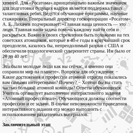
химией. Для «Росатома» принципиально важным значением
для подготовки будущих кадров является поддержка таких
талантливых ребят. Ведутся обучающие программы, научные
стажировки. Генеральный директор госкорпорации «Росатом»
А. Е. Лихачев подчеркивает: «Главная наша ценность — это
люди. Главная наша задача помочь каждому найти себя и
раскрыться. Важно в своих стремления быть похожими на тех
советских атомщиков, которые в 40-е годы в кратчайший срок
преодолели, казалось бы, непреодолимый разрыв с США и
обеспечили технологический суверенитет страны. Им было от
28 до 40 лет.
Это были молодые люди как вы сейчас, и именно они
сохранили мир на планете». Вопросы для обсуждения: −
Какие достижения и профессии атомной отрасли показались
вам самыми интересными? Почему? − Хотели бы вы стать
частью большой атомной команды? Ответы обучающихся.
Учитель организует выполнение интерактивного задания
«Атомный профессионал». Обучающиеся должны соотнести
профессию и ее задачи. В случае невозможности проведения
интерактивного задания его можно выполнить с
использованием раздаточных материалов.
Заключительный этап