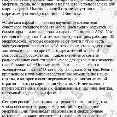
энергией атома, но и первыми на планете использовали ее для
мирных целей. Именно в нашей стране запустили первую в
мире атомную электростанцию в Обнинске.
«С легким паром!», — сказал научный руководитель
советского атомного проекта Игорь Васильевич Курчатов, и
была открыта задвижка подачи пара на Обнинской АЭС. Уже
сегодня в России на 11 атомных электростанциях работают 35
энергоблоков, которые обеспечивают почти пятую часть
электроэнергии всей страны! А это значит, что каждая пятая
лампочка в России горит благодаря атомной энергии!
Вопросы для обсуждения: − Какое значение открытие
радиоактивных свойств урана имело для сохранения экологии
нашей планеты? − Почему атомная энергия считается
экологически чистой? Ответы обучающихся. Учитель: Ребята,
крупнейшее научно-производственное объединение нашей
страны, в которое входят передовые предприятия атомной
отрасли — это госкорпорация «Росатом». В нее входят и
производства самых разных направлений, и научные центры,
и атомный ледокольный флот.
Сегодня российские атомщики трудятся не только над тем,
чтобы обеспечить страну и мир чистой безуглеродной
энергией. Они производят сверхлегкие и сверхпрочные
материалы, создают лекарства от неизлечимых болезней,