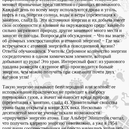
меняют привычные представления о границах возможного.
Каждый день по всему миру используются дрова и уголь,
нефть и газ, энергия солнца, воды и ветра (презентация к
занятию, слайд 3). Эти источники энергии и их добыча имеет
свои особенности и влияние на окружающую среду: какие-то
сильно загрязняют природу, другие занимают много места и
зависят от погоды. Вопросы для обсуждения: − Что вы знаете
об атомных электростанциях и атомной энергии? − Где мы
встречаемся с атомной энергией в повседневной жизни?
Ответы обучающихся. Учитель: Огромное количество энергии
сосредоточено в одном химическом элементе, который
добывают из руды! Это уран. Интересный факт: из уранового
топлива размером с куриное яйцо производится больше
энергии, чем можно получить при сжигании почти двух
вагонов угля!
Такую энергию называют безуглеродной или зелёной: ее
использование практически не приводит к выбросу
парниковых газов, а значит не наносит вреда природе
(презентация к занятию, слайд 4). Удивительные свойства
урана были открыты в конце XIX века. Несколько
десятилетий многие ученые искали возможности
«приручить» энергию атома. Еще Альберт Эйнштейн считал,
что получить ядерную энергию невозможно, а уже в 1954
году наши соотечественники не просто научились управлять