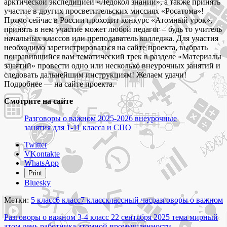
арктической экспедицией «Ледокол знаний», а также принять
участие в других просветительских миссиях «Росатома»!
Прямо сейчас в России проходит конкурс «Атомный урок»,
принять в нем участие может любой педагог – будь то учитель
начальных классов или преподаватель колледжа. Для участия
необходимо зарегистрироваться на сайте проекта, выбрать
понравившийся вам тематический трек в разделе «Материалы
занятий» провести одно или несколько внеурочных занятий и
следовать дальнейшим инструкциям! Желаем удачи!
Подробнее — на сайте проекта.
Смотрите на сайте
Разговоры о важном 2025-2026 внеурочные
занятия для 1-11 класса и СПО
Share
Twitter
the
VKontakte
post
WhatsApp
"Разговоры
Print
о
Bluesky
важном
5-
Метки:
5 класс
6 класс
7 класс
классный час
разговоры о важном
7
Навигация
класс
Разговоры о важном 3-4 класс 22 сентября 2025 тема мирный
22
атом день работника атомной промышленности