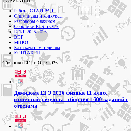
НАВИГАЦИЯ
Работы СТАТГРАД
Олимпиады и конкурсы
Разговоры о важном
Сборники ЕГЭ и ОГЭ
ЕГКР 2025-2026
ВПР
МЦКО
Как скачать материалы
КОНТАКТЫ
Сборники ЕГЭ и ОГЭ 2026
Демидова ЕГЭ 2026 физика 11 класс
отличный результат сборник 1600 заданий с
ответами