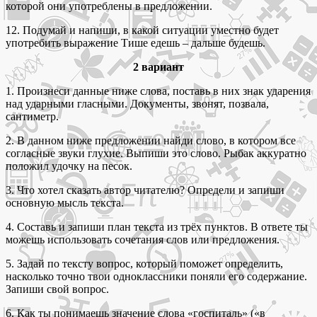
которой они употреблены в предложении.
12. Подумай и напиши, в какой ситуации уместно будет
употребить выражение Тише едешь – дальше будешь.
2 вариант
1. Произнеси данные ниже слова, поставь в них знак ударения
над ударными гласными. Документы, звонят, позвала,
сантиметр.
2. В данном ниже предложении найди слово, в котором все
согласные звуки глухие. Выпиши это слово. Рыбак аккуратно
положил удочку на песок.
3. Что хотел сказать автор читателю? Определи и запиши
основную мысль текста.
4. Составь и запиши план текста из трёх пунктов. В ответе ты
можешь использовать сочетания слов или предложения.
5. Задай по тексту вопрос, который поможет определить,
насколько точно твои одноклассники поняли его содержание.
Запиши свой вопрос.
6. Как ты понимаешь значение слова «госпиталь» («в