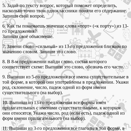
5. Задай по тексту вопрос, который поможет определить,
насколько точно твои одноклассники поняли его содержание.
Запиши свой вопрос.
6. Как ты понимаешь значение слова «порт» («к порту») из 13-
го предложения?
Запиши своё объяснение.
7. Замени слово «сильный» из 13-го предложения близким по
значению словом. Запиши это слово.
8. В 8-м предложении найди слово, состав которого
соответствует схеме: Выпиши это слово, обозначь его части.
9. Выпиши из 5-го предложения все имена существительные в
той форме, в которой они употреблены в предложении. Укажи
род, склонение, число, падеж одной из форм имени
существительного (на выбор).
10. Выпиши из 13-го предложения все формы имён
прилагательных с именами существительными, к которым
они относятся. Укажи число, род (если есть), падеж одной из
форм имени прилагательного (на выбор).
11. Выпиши из 3-го предложения все глаголы в той форме, в