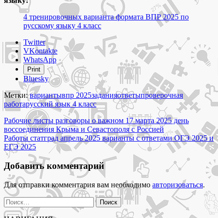
языку:
4 тренировочных варианта формата ВПР 2025 по
русскому языку 4 класс
Share
Twitter
the
VKontakte
post
WhatsApp
"10
Print
вариантов
Bluesky
формата
ВПР
Метки:
варианты
впр 2025
задания
ответы
проверочная
2025
работа
русский язык 4 класс
по
Навигация
русскому
Рабочие листы разговоры о важном 17 марта 2025 день
языку
воссоединения Крыма и Севастополя с Россией
по
4
Работы статград апрель 2025 варианты с ответами ОГЭ 2025 и
записям
класс
ЕГЭ 2025
задания
с
Добавить комментарий
ответами"
Для отправки комментария вам необходимо
авторизоваться
.
Найти: