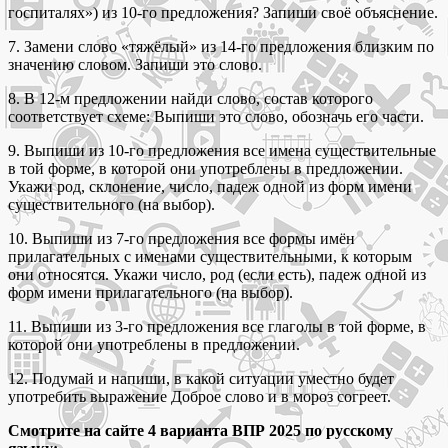
госпиталях») из 10-го предложения? Запиши своё объяснение.
7. Замени слово «тяжёлый» из 14-го предложения близким по
значению словом. Запиши это слово.
8. В 12-м предложении найди слово, состав которого
соответствует схеме: Выпиши это слово, обозначь его части.
9. Выпиши из 10-го предложения все имена существительные
в той форме, в которой они употреблены в предложении.
Укажи род, склонение, число, падеж одной из форм имени
существительного (на выбор).
10. Выпиши из 7-го предложения все формы имён
прилагательных с именами существительными, к которым
они относятся. Укажи число, род (если есть), падеж одной из
форм имени прилагательного (на выбор).
11. Выпиши из 3-го предложения все глаголы в той форме, в
которой они употреблены в предложении.
12. Подумай и напиши, в какой ситуации уместно будет
употребить выражение Доброе слово и в мороз согреет.
Смотрите на сайте 4 варианта ВПР 2025 по русскому