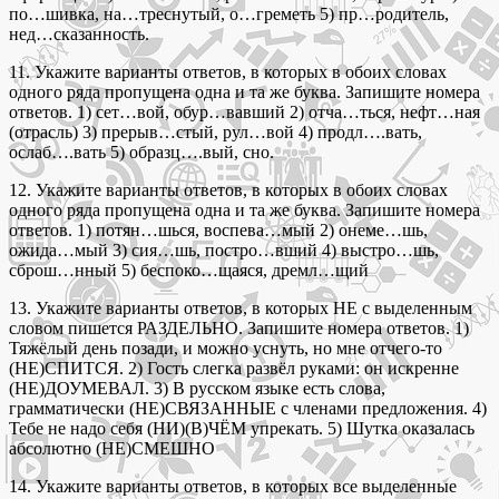
по…шивка, на…треснутый, о…греметь 5) пр…родитель,
нед…сказанность.
11. Укажите варианты ответов, в которых в обоих словах
одного ряда пропущена одна и та же буква. Запишите номера
ответов. 1) сет…вой, обур…вавший 2) отча…ться, нефт…ная
(отрасль) 3) прерыв…стый, рул…вой 4) продл….вать,
ослаб….вать 5) образц….вый, сно.
12. Укажите варианты ответов, в которых в обоих словах
одного ряда пропущена одна и та же буква. Запишите номера
ответов. 1) потян…шься, воспева…мый 2) онеме…шь,
ожида…мый 3) сия…шь, постро…вший 4) выстро…шь,
сброш…нный 5) беспоко…щаяся, дремл…щий
13. Укажите варианты ответов, в которых НЕ с выделенным
словом пишется РАЗДЕЛЬНО. Запишите номера ответов. 1)
Тяжёлый день позади, и можно уснуть, но мне отчего-то
(НЕ)СПИТСЯ. 2) Гость слегка развёл руками: он искренне
(НЕ)ДОУМЕВАЛ. 3) В русском языке есть слова,
грамматически (НЕ)СВЯЗАННЫЕ с членами предложения. 4)
Тебе не надо себя (НИ)(В)ЧЁМ упрекать. 5) Шутка оказалась
абсолютно (НЕ)СМЕШНО
14. Укажите варианты ответов, в которых все выделенные