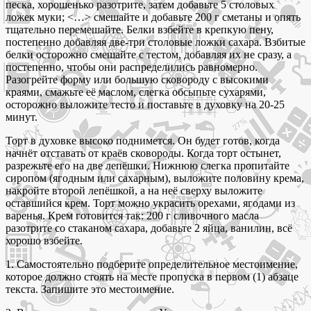
песка, хорошенько разотрите, затем добавьте 5 столовых
ложек муки; ˂…˃ смешайте и добавьте 200 г сметаны и опять
тщательно перемешайте. Белки взбейте в крепкую пену,
постепенно добавляя две-три столовые ложки сахара. Взбитые
белки осторожно смешайте с тестом, добавляя их не сразу, а
постепенно, чтобы они распределились равномерно.
Разогрейте форму или большую сковороду с высокими
краями, смажьте её маслом, слегка обсыпьте сухарями,
осторожно выложите тесто и поставьте в духовку на 20-25
минут.
Торт в духовке высоко поднимется. Он будет готов, когда
начнёт отставать от краёв сковороды. Когда торт остынет,
разрежьте его на две лепёшки. Нижнюю слегка пропитайте
сиропом (ягодным или сахарным), выложите половину крема,
накройте второй лепёшкой, а на неё сверху выложите
оставшийся крем. Торт можно украсить орехами, ягодами из
варенья. Крем готовится так: 200 г сливочного масла
разотрите со стаканом сахара, добавьте 2 яйца, ванилин, всё
хорошо взбейте.
1. Самостоятельно подберите определительное местоимение,
которое должно стоять на месте пропуска в первом (1) абзаце
текста. Запишите это местоимение.