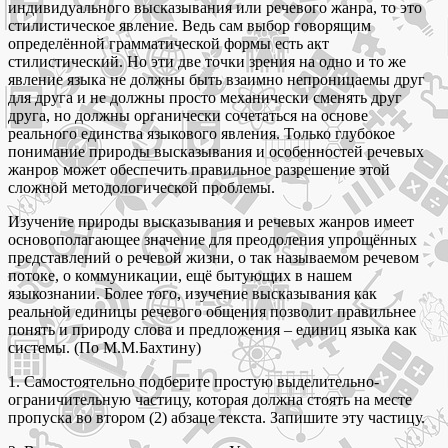
индивидуального высказывания или речевого жанра, то это
стилистическое явление. Ведь сам выбор говорящим
определённой грамматической формы есть акт
стилистический. Но эти две точки зрения на одно и то же
явление языка не должны быть взаимно непроницаемы друг
для друга и не должны просто механически сменять друг
друга, но должны органически сочетаться на основе
реального единства языкового явления. Только глубокое
понимание природы высказывания и особенностей речевых
жанров может обеспечить правильное разрешение этой
сложной методологической проблемы.
Изучение природы высказывания и речевых жанров имеет
основополагающее значение для преодоления упрощённых
представлений о речевой жизни, о так называемом речевом
потоке, о коммуникации, ещё бытующих в нашем
языкознании. Более того, изучение высказывания как
реальной единицы речевого общения позволит правильнее
понять и природу слова и предложения – единиц языка как
системы. (По М.М.Бахтину)
1. Самостоятельно подберите простую выделительно-
ограничительную частицу, которая должна стоять на месте
пропуска во втором (2) абзаце текста. Запишите эту частицу.