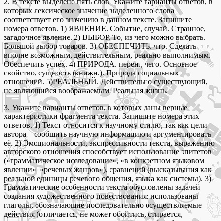
2. В тексте выделено пять слов. Укажите варианты ответов, в
которых лексическое значение выделенного слова
соответствует его значению в данном тексте. Запишите
номера ответов. 1) ЯВЛЕНИЕ. Событие, случай. Странное,
загадочное явление. 2) ВЫБОР. То, из чего можно выбрать.
Большой выбор товаров. 3) ОБЕСПЕЧИТЬ. что. Сделать
вполне возможным, действительным, реально выполнимым.
Обеспечить успех. 4) ПРИРОДА. перен., чего. Основное
свойство, сущность (книжн.). Природа социальных
отношений. 5)РЕАЛЬНЫЙ. Действительно существующий,
не являющийся воображаемым. Реальная жизнь.
3. Укажите варианты ответов, в которых даны верные
характеристики фрагмента текста. Запишите номера этих
ответов. 1) Текст относится к научному стилю, так как цели
автора – сообщить научную информацию и аргументировать
её. 2) Эмоциональности, экспрессивности текста, выражению
авторского отношения способствует использование эпитетов
(«грамматическое исследование», «в конкретном языковом
явлении», «речевых жанров»), сравнений (высказывания как
реальной единицы речевого общения, языка как системы). 3)
Грамматические особенности текста обусловлены задачей
создания художественного повествования: использованы
глаголы, обозначающие последовательно осуществляемые
действия (отличается, не может обойтись, стирается,