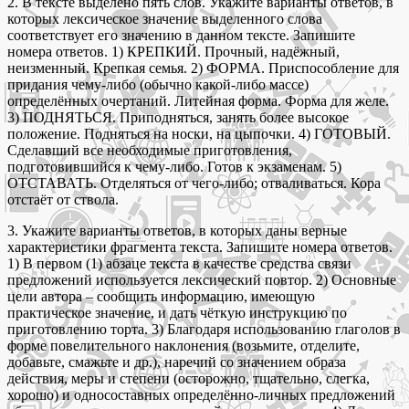
2. В тексте выделено пять слов. Укажите варианты ответов, в
которых лексическое значение выделенного слова
соответствует его значению в данном тексте. Запишите
номера ответов. 1) КРЕПКИЙ. Прочный, надёжный,
неизменный. Крепкая семья. 2) ФОРМА. Приспособление для
придания чему-либо (обычно какой-либо массе)
определённых очертаний. Литейная форма. Форма для желе.
3) ПОДНЯТЬСЯ. Приподняться, занять более высокое
положение. Подняться на носки, на цыпочки. 4) ГОТОВЫЙ.
Сделавший все необходимые приготовления,
подготовившийся к чему-либо. Готов к экзаменам. 5)
ОТСТАВАТЬ. Отделяться от чего-либо; отваливаться. Кора
отстаёт от ствола.
3. Укажите варианты ответов, в которых даны верные
характеристики фрагмента текста. Запишите номера ответов.
1) В первом (1) абзаце текста в качестве средства связи
предложений используется лексический повтор. 2) Основные
цели автора – сообщить информацию, имеющую
практическое значение, и дать чёткую инструкцию по
приготовлению торта. 3) Благодаря использованию глаголов в
форме повелительного наклонения (возьмите, отделите,
добавьте, смажьте и др.), наречий со значением образа
действия, меры и степени (осторожно, тщательно, слегка,
хорошо) и односоставных определённо-личных предложений