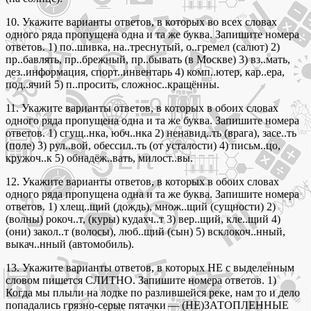
10. Укажите варианты ответов, в которых во всех словах
одного ряда пропущена одна и та же буква. Запишите номера
ответов. 1) по..шивка, на..треснутый, о..гремел (салют) 2)
пр..бавлять, пр..брежный, пр..бывать (в Москве) 3) вз..мать,
дез..информация, спорт..инвентарь 4) комп..ютер, кар..ера,
под..ячий 5) п..просить, сложнос..кращённы.
11. Укажите варианты ответов, в которых в обоих словах
одного ряда пропущена одна и та же буква. Запишите номера
ответов. 1) сгущ..нка, юбч..нка 2) ненавид..ть (врага), засе..ть
(поле) 3) рул..вой, обессил..ть (от усталости) 4) письм..цо,
кружоч..к 5) обнадёж..вать, милост..вы.
12. Укажите варианты ответов, в которых в обоих словах
одного ряда пропущена одна и та же буква. Запишите номера
ответов. 1) хлещ..щий (дождь), множ..щий (сущности) 2)
(волны) рокоч..т, (куры) кудахч..т 3) вер..щий, кле..щий 4)
(они) закол..т (волосы), люб..щий (сын) 5) всклокоч..нный,
выкач..нный (автомобиль).
13. Укажите варианты ответов, в которых НЕ с выделенным
словом пишется СЛИТНО. Запишите номера ответов. 1)
Когда мы плыли на лодке по разлившейся реке, нам то и дело
попадались грязно-серые пятачки — (НЕ)ЗАТОПЛЕННЫЕ