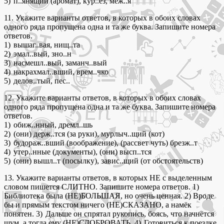
5) п..янящий (аромат), кур..ёз, меж..я
11. Укажите варианты ответов, в которых в обоих словах
одного ряда пропущена одна и та же буква. Запишите номера
ответов.
1) вышаг..вая, нищ..та
2) эмал..вый, зно..н
3) насмешл..вый, заманч..вый
4) накрахмал..вший, врем..чко
5) делов..тый, пес..
12. Укажите варианты ответов, в которых в обоих словах
одного ряда пропущена одна и та же буква. Запишите номера
ответов.
1) обиж..нный, дремл..шь
2) (они) держ..тся (за руки), мурлыч..щий (кот)
3) будораж..вший (воображение), (рассвет чуть) брезж..т
4) утер..нные (документы), (они) высп..тся
5) (они) вышл..т (посылку), завис..щий (от обстоятельств)
13. Укажите варианты ответов, в которых НЕ с выделенным
словом пишется СЛИТНО. Запишите номера ответов. 1)
Библиотека была (НЕ)БОЛЬШАЯ, но очень ценная. 2) Вроде
бы и прямым текстом ничего (НЕ)СКАЗАНО, а намёк
понятен. 3) Дальше он спрятал рукопись, боясь, что начнётся
шум, а тогда ему (НЕ)СДОБРОВАТЬ. 4) Готовиться к поездке