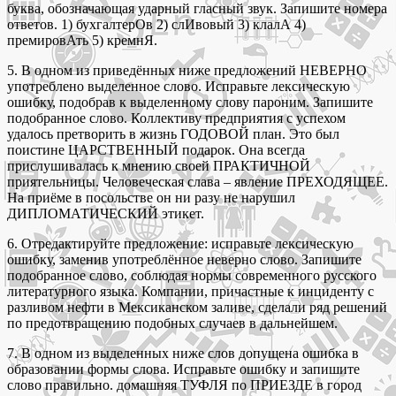
буква, обозначающая ударный гласный звук. Запишите номера
ответов. 1) бухгалтерОв 2) слИвовый 3) клалА 4)
премировАть 5) кремнЯ.
5. В одном из приведённых ниже предложений НЕВЕРНО
употреблено выделенное слово. Исправьте лексическую
ошибку, подобрав к выделенному слову пароним. Запишите
подобранное слово. Коллективу предприятия с успехом
удалось претворить в жизнь ГОДОВОЙ план. Это был
поистине ЦАРСТВЕННЫЙ подарок. Она всегда
прислушивалась к мнению своей ПРАКТИЧНОЙ
приятельницы. Человеческая слава – явление ПРЕХОДЯЩЕЕ.
На приёме в посольстве он ни разу не нарушил
ДИПЛОМАТИЧЕСКИЙ этикет.
6. Отредактируйте предложение: исправьте лексическую
ошибку, заменив употреблённое неверно слово. Запишите
подобранное слово, соблюдая нормы современного русского
литературного языка. Компании, причастные к инциденту с
разливом нефти в Мексиканском заливе, сделали ряд решений
по предотвращению подобных случаев в дальнейшем.
7. В одном из выделенных ниже слов допущена ошибка в
образовании формы слова. Исправьте ошибку и запишите
слово правильно. домашняя ТУФЛЯ по ПРИЕЗДЕ в город