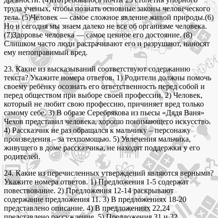
труда ученых, чтобы познать основные законы человеческого
тела. (5)Человек — самое сложное явление живой природы.(6)
Но и сегодня мы знаем далеко не все об организме человека.
(7)Здоровье человека — самое ценное его достояние. (8)
Слишком часто люди растрачивают его и разрушают, наносят
ему непоправимый вред.
23. Какие из высказываний соответствуют содержанию
текста? Укажите номера ответов. 1) Родители должны помочь
своему ребёнку осознать его ответственность перед собой и
перед обществом при выборе своей профессии. 2) Человек,
который не любит свою профессию, причиняет вред только
самому себе. 3) В образе Серебрякова из пьесы «Дядя Ваня»
Чехов представил человека, хорошо понимающего искусство.
4) Рассказчик не раз обращался к мальчику – персонажу
произведения – за техпомощью. 5) Увлечения мальчика,
живущего в доме рассказчика, не находят поддержки у его
родителей.
24. Какие из перечисленных утверждений являются верными?
Укажите номера ответов. 1) Предложения 1-5 содержат
повествование. 2) Предложения 12-14 раскрывают
содержание предложения 11. 3) В предложениях 18-20
представлено описание. 4) В предложениях 22,24
представлено рассуждение. 5) Предложения 31 и 32