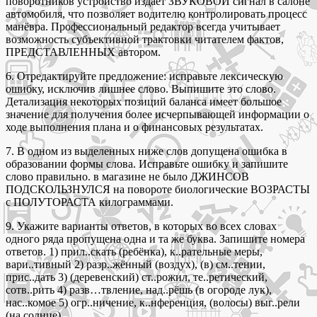
поворотников устройство издаёт ЗВУКОВОЙ сигнал в салоне
автомобиля, что позволяет водителю контролировать процесс
манёвра. Профессиональный редактор всегда учитывает
возможность субъективной трактовки читателем фактов,
ПРЕДСТАВЛЕННЫХ автором.
6. Отредактируйте предложение: исправьте лексическую
ошибку, исключив лишнее слово. Выпишите это слово.
Детализация некоторых позиций баланса имеет большое
значение для получения более исчерпывающей информации о
ходе выполнения плана и о финансовых результатах.
7. В одном из выделенных ниже слов допущена ошибка в
образовании формы слова. Исправьте ошибку и запишите
слово правильно. в магазине не было ДЖИНСОВ
ПОДСКОЛЬЗНУЛСЯ на повороте биологические ВОЗРАСТЫ
с ПОЛУТОРАСТА килограммами.
9. Укажите варианты ответов, в которых во всех словах
одного ряда пропущена одна и та же буква. Запишите номера
ответов. 1) прил..скать (ребёнка), к..рательные меры,
вари..тивный 2) разр..жённый (воздух), (в) см..тении,
прис..дать 3) (деревенский) ст..рожил, те..ретический,
сотв..рить 4) разв…твление, над..рёшь (в огороде лук),
нас..комое 5) огр..ничение, к..нференция, (волосы) выг..рели
(на солнце).