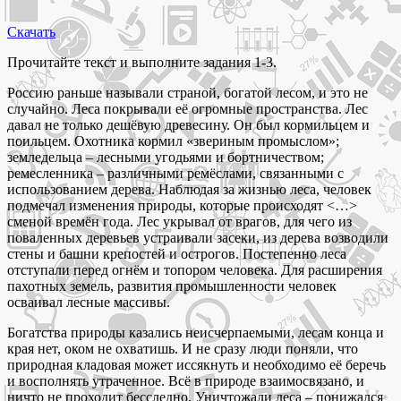
Скачать
Прочитайте текст и выполните задания 1-3.
Россию раньше называли страной, богатой лесом, и это не
случайно. Леса покрывали её огромные пространства. Лес
давал не только дешёвую древесину. Он был кормильцем и
поильцем. Охотника кормил «звериным промыслом»;
земледельца – лесными угодьями и бортничеством;
ремесленника – различными ремёслами, связанными с
использованием дерева. Наблюдая за жизнью леса, человек
подмечал изменения природы, которые происходят ˂…˃
сменой времён года. Лес укрывал от врагов, для чего из
поваленных деревьев устраивали засеки, из дерева возводили
стены и башни крепостей и острогов. Постепенно леса
отступали перед огнём и топором человека. Для расширения
пахотных земель, развития промышленности человек
осваивал лесные массивы.
Богатства природы казались неисчерпаемыми, лесам конца и
края нет, оком не охватишь. И не сразу люди поняли, что
природная кладовая может иссякнуть и необходимо её беречь
и восполнять утраченное. Всё в природе взаимосвязано, и
ничто не проходит бесследно. Уничтожали леса – понижался