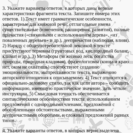
3. Укажите варианты ответов, в которых даны верные
характеристики фрагмента текста. Запишите номера этих
ответов. 1) Текст имеет грамматические особенности,
характерные для книжной речи: отглагольные имена
существительные (изменения, расширения, развития), полные
причастия («связанными с использованием дерева», «из
поваленных деревьев» и др.), деепричастия (наблюдая, влияя).
2) Наряду с общеупотребительной лексикой в тексте
присутствуют термины (грунтовых вод, кислородный баланс,
климат и др.). 3) Метафоры (за жизнью леса, богатства
природы, природная кладовая), фразеологизмы (конца и краю
нет, оком не охватишь) способствуют созданию
эмоциональности, экспрессивности текста, выражению
авторского отношения к описываемому. 4) Текст относится к
официально-деловому стилю, так как цели автора – сообщить
информацию, имеющую практическое значение, дать чёткие
инструкции. 5) Смысловая точность обеспечивается
синтаксическими особенностями текста: использованием
предложений с однородными членами, предложений с
обособленными обстоятельствами, выраженными
деепричастными оборотами, и сложных предложений разных
типов.
4. Укажите варианты ответов, в которых верно выделена