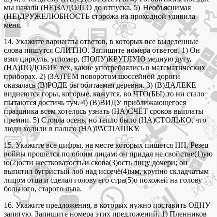
мы начали (НЕ)ЗАДОЛГО до отпуска. 5) Необъяснимая
(НЕ)ДРУЖЕЛЮБНОСТЬ сторожа на проходной удивила
меня.
14. Укажите варианты ответов, в которых все выделенные
слова пишутся СЛИТНО. Запишите номера ответов. 1) Он
взял циркуль, угломер, (ПОЛУ)КРУГЛУЮ медную дугу,
(НА)ПОДОБИЕ тех, какие употреблялись в математических
приборах. 2) (ЗА)ТЕМ поворотом шоссейной дороги
оказалась (В)РОДЕ бы обитаемая деревня. 3) (В)ДАЛЕКЕ
виднеются горы, которые, кажутся, во ЧТО(БЫ) то ни стало
пытаются достичь туч. 4) (В)ВИДУ приближающегося
праздника всем хотелось узнать (НА)СЧЁТ сроков выплаты
премии. 5) Стояла осень, но тепло было (НА)СТОЛЬКО, что
люди ходили в пальто (НА)РАСПАШКУ.
15. Укажите все цифры, на месте которых пишется НН. Резец
войны прошёлся по обоим лицам: он придал не свойстве(1)ую
ю(2)ости жестковатость и скова(3)ость лицу дочери; он
выпятил бугристый лоб над иссечё(4)ым, крупно складчатым
лицом отца и сделал голову его стра(5)о похожей на голову
больного, старого льва.
16. Укажите предложения, в которых нужно поставить ОДНУ
запятую. Запишите номера этих предложений. 1) Пленников