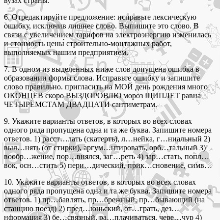
вузах страны.
6. Отредактируйте предложение: исправьте лексическую
ошибку, исключив лишнее слово. Выпишите это слово. В
связи с увеличением тарифов на электроэнергию изменилась
и стоимость цены́ строительно-монтажных работ,
выполняемых нашим предприятием.
7. В одном из выделенных ниже слов допущена ошибка в
образовании формы слова. Исправьте ошибку и запишите
слово правильно. пригласить на МОЙ день рождения много
ОКОНЦЕВ скоро ВЫЗДОРОВЛЮ мороз ЩИПЛЕТ равна
ЧЕТЫРЁМСТАМ ДВАДЦАТИ сантиметрам.
9. Укажите варианты ответов, в которых во всех словах
одного ряда пропущена одна и та же буква. Запишите номера
ответов. 1) расст…лать (скатерть), л…нейка, г…ниальный 2)
выл…нять (от стирки), аргум…нтировать, орб…тальный 3)
вообр…жение, пор…внялся, заг…реть 4) зар…стать, попл…
вок, осн…стить 5) пери…дический, прик…сновение, симв…
10. Укажите варианты ответов, в которых во всех словах
одного ряда пропущена одна и та же буква. Запишите номера
ответов. 1) пр…бавлять, пр…брежный, пр…бывающий (на
станцию поезд) 2) пред…юньский, от…грать, дез…
нформация 3) бе…связный, ра…плачиваться, чере…чур 4)