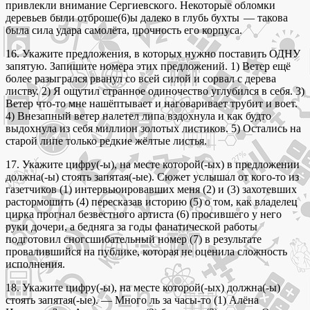
привлекли внимание Сергиевского. Некоторые обломки
деревьев были отброше(6)ы далеко в глубь бухты — такова
была сила удара самолёта, прочность его корпуса.
16. Укажите предложения, в которых нужно поставить ОДНУ
запятую. Запишите номера этих предложений. 1) Ветер ещё
более разыгрался рванул со всей силой и сорвал с дерева
листву. 2) Я ощутил странное одиночество углубился в себя. 3)
Ветер что-то мне нашёптывает и наговаривает трубит и воет.
4) Внезапный ветер налетел липа вздохнула и как будто
выдохнула из себя миллион золотых листиков. 5) Остались на
старой липе только редкие жёлтые листья.
17. Укажите цифру(-ы), на месте которой(-ых) в предложении
должна(-ы) стоять запятая(-ые). Сюжет услышал от кого-то из
газетчиков (1) интервьюировавших меня (2) и (3) захотевших
растормошить (4) пересказав историю (5) о том, как владелец
цирка прогнал безвестного артиста (6) просившего у него
руки дочери, а бедняга за годы фанатической работы
подготовил сногсшибательный номер (7) в результате
провалившийся на публике, которая не оценила сложность
исполнения.
18. Укажите цифру(-ы), на месте которой(-ых) должна(-ы)
стоять запятая(-ые). — Много ль за часы-то (1) Алёна