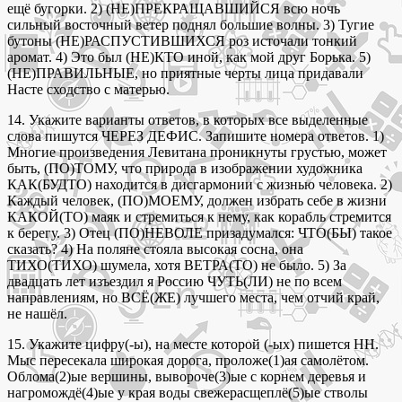
ещё бугорки. 2) (НЕ)ПРЕКРАЩАВШИЙСЯ всю ночь
сильный восточный ветер поднял большие волны. 3) Тугие
бутоны (НЕ)РАСПУСТИВШИХСЯ роз источали тонкий
аромат. 4) Это был (НЕ)КТО иной, как мой друг Борька. 5)
(НЕ)ПРАВИЛЬНЫЕ, но приятные черты лица придавали
Насте сходство с матерью.
14. Укажите варианты ответов, в которых все выделенные
слова пишутся ЧЕРЕЗ ДЕФИС. Запишите номера ответов. 1)
Многие произведения Левитана проникнуты грустью, может
быть, (ПО)ТОМУ, что природа в изображении художника
КАК(БУДТО) находится в дисгармонии с жизнью человека. 2)
Каждый человек, (ПО)МОЕМУ, должен избрать себе в жизни
КАКОЙ(ТО) маяк и стремиться к нему, как корабль стремится
к берегу. 3) Отец (ПО)НЕВОЛЕ призадумался: ЧТО(БЫ) такое
сказать? 4) На поляне стояла высокая сосна, она
ТИХО(ТИХО) шумела, хотя ВЕТРА(ТО) не было. 5) За
двадцать лет изъездил я Россию ЧУТЬ(ЛИ) не по всем
направлениям, но ВСЁ(ЖЕ) лучшего места, чем отчий край,
не нашёл.
15. Укажите цифру(-ы), на месте которой (-ых) пишется НН.
Мыс пересекала широкая дорога, проложе(1)ая самолётом.
Облома(2)ые вершины, вывороче(3)ые с корнем деревья и
нагромождё(4)ые у края воды свежерасщеплё(5)ые стволы