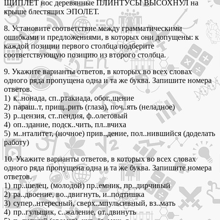
ЩИПЛЕТ нос деревянные ПЛИНТУСЫ ВЫСОХНУЛ на
крыше блестящих ЭПОЛЕТ.
8. Установите соответствие между грамматическими
ошибками и предложениями, в которых они допущены: к
каждой позиции первого столбца подберите
соответствующую позицию из второго столбца.
9. Укажите варианты ответов, в которых во всех словах
одного ряда пропущена одна и та же буква. Запишите номера
ответов.
1) к..нонада, сп..ртакиада, обог..щение
2) параш..т, прищ..рить (глаза), поч..ять (неладное)
3) р..цензия, ст..пендия, ф..олетовый
4) оп..здание, подск..чить, пл..вчиха
5) м..нталитет, (ночное) прив..дение, пол..нившийся (доделать
работу)
10. Укажите варианты ответов, в которых во всех словах
одного ряда пропущена одна и та же буква. Запишите номера
ответов.
1) пр..шелец, (молодой) пр..емник, пр..дирчивый
2) ра..двоение, во..двигнуть, и..подтишка
3) супер..нтересный, сверх..мпульсивный, вз..мать
4) пр..гульщик, с..жаление, от..двинуть