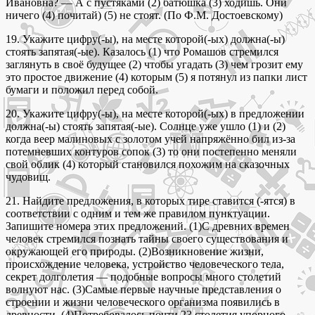
Ивановна? — А с пустяками (2) батюшка (3) ходишь. Они
ничего (4) почитай) (5) не стоят. (По Ф.М. Достоевскому)
19. Укажите цифру(-ы), на месте которой(-ых) должна(-ы)
стоять запятая(-ые). Казалось (1) что Ромашов стремился
заглянуть в своё будущее (2) чтобы угадать (3) чем грозит ему
это простое движение (4) которым (5) я потянул из папки лист
бумаги и положил перед собой.
20. Укажите цифру(-ы), на месте которой(-ых) в предложении
должна(-ы) стоять запятая(-ые). Солнце уже ушло (1) и (2)
когда веер малиновых с золотом учей напряжённо бил из-за
потемневших контуров сопок (3) то они постепенно меняли
свой облик (4) который становился похожим на сказочных
чудовищ.
21. Найдите предложения, в которых тире ставится (-ятся) в
соответствии с одним и тем же правилом пунктуации.
Запишите номера этих предложений. (1)С древних времен
человек стремился познать тайны своего существования и
окружающей его природы. (2)Возникновение жизни,
происхождение человека, устройство человеческого тела,
секрет долголетия — подобные вопросы много столетий
волнуют нас. (3)Самые первые научные представления о
строении и жизни человеческого организма появились в
древности. (4)Потребовалось почти 23 столетия упорного