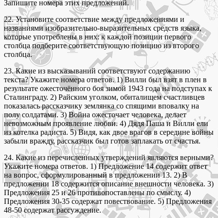
Запишите номера этих предложений.
22. Установите соответствие между предложениями и
названиями изобразительно-выразительных средств языка,
которые употреблены в них: к каждой позиции первого
столбца подберите соответствующую позицию из второго
столбца.
23. Какие из высказываний соответствуют содержанию
текста? Укажите номера ответов. 1) Вилли был взят в плен в
результате ожесточённого боя зимой 1943 года на подступах к
Сталинграду. 2) Райским уголком, обиталищем счастливцев
показалась рассказчику землянка со спящими вповалку на
полу солдатами. 3) Война ожесточает человека, делает
невозможным проявление любви. 4) Дядя Паша и Вилли ели
из котелка радиста. 5) Видя, как двое врагов в середине войны
забыли вражду, рассказчик был готов заплакать от счастья.
24. Какие из перечисленных утверждений являются верными?
Укажите номера ответов. 1) Предложение 14 содержит ответ
на вопрос, сформулированный в предложении 13. 2) В
предложении 18 содержится описание внешности человека. 3)
Предложения 25 и 26 противопоставлены по смыслу. 4)
Предложения 30-35 содержат повествование. 5) Предложения
48-50 содержат рассуждение.