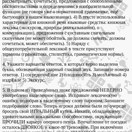
рассматривать, сочетаться), предложения с обособленными
обстоятельствами и определениями в изобразительной
функции (не говоря уже о нормативной грамматике, ещё
бытующих в нашем языкознании). 4) В тексте использованы
характерные для книжной речи языковые средства: книжная
лексика (экскурсов, природы (высказывания), о
коммуникации), предложения с составным глагольным
сказуемым (не может обойтись, не должны сменять, должны
сочетаться, может обеспечить). 5) Наряду с
общеупотребительной лексикой в тексте присутствуют
термины (грамматика, стилистика, грамматические нормы).
4. Укажите варианты ответов, в которых верно выделена
буква, обозначающая ударный гласный звук. Запишите номера
ответов. 1) сосредоточЕние 2) плодоносИть 3) мозАичный 4)
издрЕвле 5) Экскурс.
5. В одном из приведённых ниже предложений НЕВЕРНО
употреблено выделенное слово. Исправьте лексическую
ошибку, подобрав к выделенному слову пароним. Запишите
подобранное слово. Теперь игроки должны были по очереди
бросить свой ИГРАЛЬНЫЙ кубик. Никите, обладающему
удивительными вокальными способностями, окружающие
ПРОЧИЛИ карьеру оперного певца. Впечатление от поездки
осталось ДВОЯКОЕ и какое-то тревожное. При включении