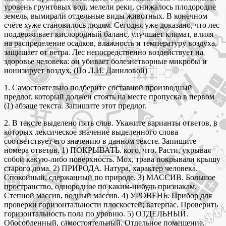
уровень грунтовых вод, мелели реки, снижалось плодородие
земель, вымирали отдельные виды животных. В конечном
счёте хуже становилось людям. Сегодня уже доказано, что лес
поддерживает кислородный баланс, улучшает климат, влияя
на распределение осадков, влажность и температуру воздуха,
защищает от ветра. Лес непосредственно воздействует на
здоровье человека: он убивает болезнетворные микробы и
ионизирует воздух. (По Л.И. Даниловой)
1. Самостоятельно подберите составной производный
предлог, который должен стоять на месте пропуска в первом
(1) абзаце текста. Запишите этот предлог.
2. В тексте выделено пять слов. Укажите варианты ответов, в
которых лексическое значение выделенного слова
соответствует его значению в данном тексте. Запишите
номера ответов. 1) ПОКРЫВАТЬ. кого, что. Расти, укрывая
собой какую-либо поверхность. Мох, трава покрывали крышу
старого дома. 2) ПРИРОДА. Натура, характер человека.
Спокойный, сдержанный по природе. 3) МАССИВ. Большое
пространство, однородное по каким-нибудь признакам.
Степной массив, водный массив. 4) УРОВЕНЬ. Прибор для
проверки горизонтальности плоскостей; ватерпас. Проверить
горизонтальность пола по уровню. 5) ОТДЕЛЬНЫЙ.
Обособленный, самостоятельный. Отдельное помещение.