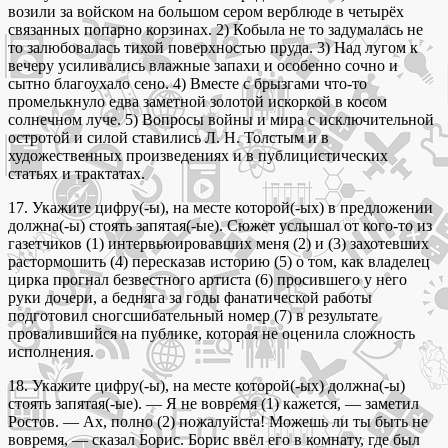
возили за войском на большом сером верблюде в четырёх
связанных попарно корзинах. 2) Кобыла не то задумалась не
то залюбовалась тихой поверхностью пруда. 3) Над лугом к
вечеру усиливались влажные запахи и особенно сочно и
сытно благоухало сено. 4) Вместе с брызгами что-то
промелькнуло едва заметной золотой искоркой в косом
солнечном луче. 5) Вопросы войны и мира с исключительной
остротой и силой ставились Л. Н. Толстым и в
художественных произведениях и в публицистических
статьях и трактатах.
17. Укажите цифру(-ы), на месте которой(-ых) в предложении
должна(-ы) стоять запятая(-ые). Сюжет услышал от кого-то из
газетчиков (1) интервьюировавших меня (2) и (3) захотевших
растормошить (4) пересказав историю (5) о том, как владелец
цирка прогнал безвестного артиста (6) просившего у него
руки дочери, а бедняга за годы фанатической работы
подготовил сногсшибательный номер (7) в результате
провалившийся на публике, которая не оценила сложность
исполнения.
18. Укажите цифру(-ы), на месте которой(-ых) должна(-ы)
стоять запятая(-ые). — Я не вовремя (1) кажется, — заметил
Ростов. — Ах, полно (2) пожалуйста! Можешь ли ты быть не
вовремя, — сказал Борис. Борис ввёл его в комнату, где был