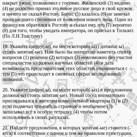
накрыт ужин, познакомил с гостями. Жилинский (3) видимо
(4) не радостно принял это новое русское лицо в свой кружок
и ничего не сказал Ростову. Борис (5) казалось (6) не замечал
происшедшего стеснения от появления нового лица. Один из
французов обратился к Ростову и сказал ему, что (7) вероятно
(8) для того, чтобы увидать императора, он приехал в Тильзит.
(По Л.Н.Толстому)
19. Укажите цифру(-ы), на месте которой(-ых) должна(-ы)
стоять запятая(-ые). Нам было бы интересно наметить спектр
вопросов (1) решение (2) которых (3) невозможно без участия
специалистов из разных научных областей (4) и дать
возможность представителям этих областей ознакомиться с
тем (5) что происходит в смежных сферах исследований
познаний.
20. Укажите цифру(-ы), на месте которой(-ых) в предложении
должна(-ы) стоять запятая(-ые). Новый сосед внимательно
приглядывался к жителям коммунальной квартиры (1) и (2)
если подмечал что-нибудь странное и необычное (3)
записывал всё в особую тетрадку (4) чтобы потом
использовать в своих рассказах.
21. Найдите предложения, в которых запятая(-ые) ставится (-
ятся) в соответствии с одним и тем же правилом пунктуации.