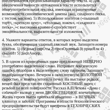
обеспечивается предписывающий характер текста. 4) Для
обеспечения точности изложения в тексте используется
общеупотребительная лексика, имеющая ограниченные
возможности синонимической замены (яиц, сахарного песка,
с тестом, маслом). 5) Использование эпитетов («пышный
торт», «крепкую пену», «столовых ложек», «сахарного
песка», «с высокими краями») способствует
эмоциональности, выразительности изложения.
4. Укажите варианты ответов, в которых верно выделена
буква, обозначающая ударный гласный звук. Запишите номера
ответов. 1) (бедные) сирОты 2) прозОрливый 3) принЯли 4)
сверлИт 5) диспАнсер.
5. В одном из приведённых ниже предложений НЕВЕРНО
употреблено выделенное слово. Исправьте лексическую
ошибку, подобрав к выделенному слову пароним. Запишите
подобранное слово. Вечером в окно потянуло БОЛОТНОЙ
сыростью, и хозяйка затопила печку. На выставке редких
вещей был представлен старинный КОСТНЫЙ ларец с
резьбой по всей поверхности. Рассказ А.П.Чехова «Дама с
собачкой» вызвал у меня ДВОЙСТВЕННОЕ впечатление.
Жизнь героев пьесы протекала обыденно – в ВЕЧНЫХ
хлопотах и заботах. Программы в области технологического
предпринимательства будут внедрены в ТЕХНИЧЕСКИХ