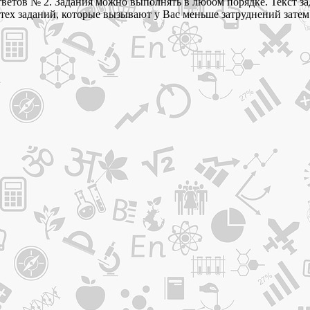
тветов № 2. Задания можно выполнять в любом порядке. Текст за
 тех заданий, которые вызывают у Вас меньше затруднений затем