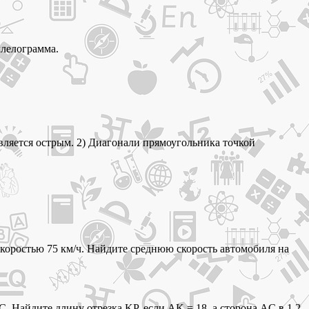
ллелограмма.
вляется острым. 2) Диагонали прямоугольника точкой
 скоростью 75 км/ч. Найдите среднюю скорость автомобиля на
 Найдите длину отрезка KP, если AK = 18, а сторона AC в 1,2