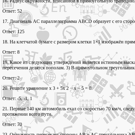
16. Радиус окружности, вписанной в прямоугольную трапецию,
Ответ: 52
17. Диагональ AC параллелограмма ABCD образует с его сторон
Ответ: 125
18. На клетчатой бумаге с размером клетки 1×1 изображён пря
Ответ: 8
19. Какое из следующих утверждений является истинным выска
пересечения делятся пополам. 3) В прямоугольном треугольник
Ответ: 2
20. Решите уравнение x 3 + 5x 2 − x − 5 = 0.
Ответ: -5, -1, 1
21. Первые 140 км автомобиль ехал со скоростью 70 км/ч, сле
протяжении всего пути.
Ответ: 70
23. Окружность пересекает стороны AB и AC треугольника ABC 