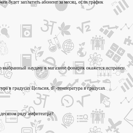
ен будет заплатить абонент за месяц, если трафик
о выбранный наудачу в магазине фонарик окажется исправен.
ура в градусах Цельсия, tF -температура в градусах
 десятом ряду амфитеатра?