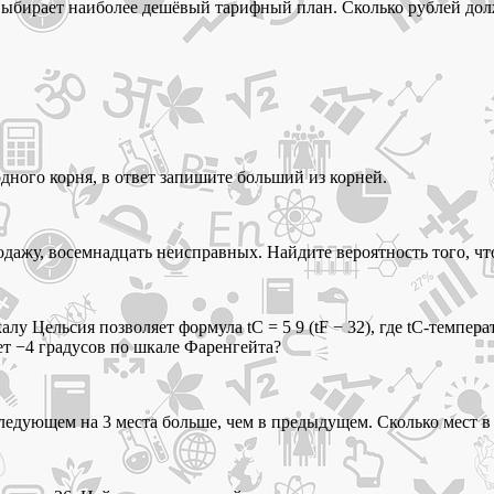
 выбирает наиболее дешёвый тарифный план. Сколько рублей долж
одного корня, в ответ запишите больший из корней.
дажу, восемнадцать неисправных. Найдите вероятность того, чт
у Цельсия позволяет формула tC = 5 9 (tF − 32), где tC-температ
ет −4 градусов по шкале Фаренгейта?
 следующем на 3 места больше, чем в предыдущем. Сколько мест в