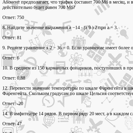
Абонент предполагает, что трафик составит 700 Мб в месяц, и
действительно будет равен 700 Мб?
Ответ: 750
8. Найдите значение выражения a −14 · (a 9 ) 2 при a = 3.
Ответ: 81
9. Решите уравнение x 2 − 36 = 0. Если уравнение имеет более 
Ответ: 6
10. В среднем из 150 карманных фонариков, поступивших в про
Ответ: 0,88
12. Перевести значение температуры по шкале Фаренгейта в шкал
Фаренгейта. Скольким градусам по шкале Цельсия соответству
Ответ: -20
14. В амфитеатре 14 рядов. В первом ряду 20 мест, а в каждом
Ответ: 47