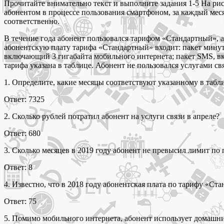
Прочитайте внимательно текст и выполните задания 1-5 На ри
абонентом в процессе пользования смартфоном, за каждый ме
соответственно.
В течение года абонент пользовался тарифом «Стандартный», а
абонентскую плату тарифа «Стандартный» входит: пакет минут
включающий 3 гигабайта мобильного интернета; пакет SMS, в
тарифа указана в таблице. Абонент не пользовался услугами св
1. Определите, какие месяцы соответствуют указанному в табл
Ответ: 7325
2. Сколько рублей потратил абонент на услуги связи в апреле?
Ответ: 680
3. Сколько месяцев в 2019 году абонент не превысил лимит по
Ответ: 8
4. Известно, что в 2018 году абонентская плата по тарифу «Ст
Ответ: 75
5. Помимо мобильного интернета, абонент использует домашни