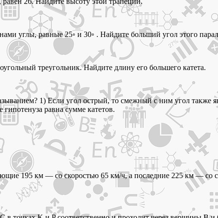
 равен 26. Найдите высоту этой трапеции.
ами углы, равные 25◦ и 30◦ . Найдите больший угол этого пара
моугольный треугольник. Найдите длину его большего катета.
зыванием? 1) Если угол острый, то смежный с ним угол также я
е гипотенуза равна сумме катетов.
дующие 195 км — со скоростью 65 км/ч, а последние 225 км — со
в точках K и P соответственно и проходит через вершины B и C.