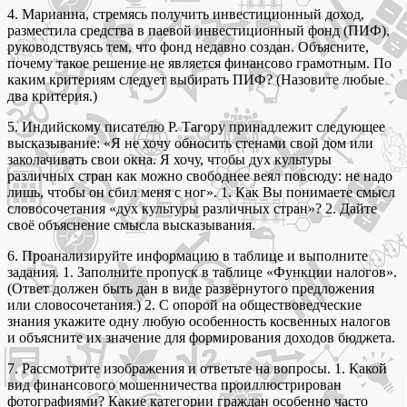
4. Марианна, стремясь получить инвестиционный доход,
разместила средства в паевой инвестиционный фонд (ПИФ),
руководствуясь тем, что фонд недавно создан. Объясните,
почему такое решение не является финансово грамотным. По
каким критериям следует выбирать ПИФ? (Назовите любые
два критерия.)
5. Индийскому писателю Р. Тагору принадлежит следующее
высказывание: «Я не хочу обносить стенами свой дом или
заколачивать свои окна. Я хочу, чтобы дух культуры
различных стран как можно свободнее веял повсюду: не надо
лишь, чтобы он сбил меня с ног». 1. Как Вы понимаете смысл
словосочетания «дух культуры различных стран»? 2. Дайте
своё объяснение смысла высказывания.
6. Проанализируйте информацию в таблице и выполните
задания. 1. Заполните пропуск в таблице «Функции налогов».
(Ответ должен быть дан в виде развёрнутого предложения
или словосочетания.) 2. С опорой на обществоведческие
знания укажите одну любую особенность косвенных налогов
и объясните их значение для формирования доходов бюджета.
7. Рассмотрите изображения и ответьте на вопросы. 1. Какой
вид финансового мошенничества проиллюстрирован
фотографиями? Какие категории граждан особенно часто