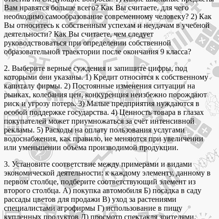
Вам нравятся больше всего? Как Вы считаете, для чего
необходимо самообразование современному человеку? 2) Как
Вы относитесь к собственным успехам и неудачам в учебной
деятельности? Как Вы считаете, чем следует
руководствоваться при определении собственной
образовательной траектории после окончания 9 класса?
2. Выберите верные суждения и запишите цифры, под
которыми они указаны. 1) Кредит относится к собственному
капиталу фирмы. 2) Постоянные изменения ситуации на
рынках, колебания цен, конкуренция неизбежно порождают
риск и угрозу потерь. 3) Малые предприятия нуждаются в
особой поддержке государства. 4) Ценность товара в глазах
покупателей может приумножаться за счёт интенсивной
рекламы. 5) Расходы на оплату пользования услугами
водоснабжения, как правило, не меняются при увеличении
или уменьшении объёма производимой продукции.
3. Установите соответствие между примерами и видами
экономической деятельности: к каждому элементу, данному в
первом столбце, подберите соответствующий элемент из
второго столбца. А) покупка автомобиля Б) посадка в саду
рассады цветов для продажи В) уход за растениями
специалистами агрофирмы Г) использование в пищу
купленных продуктов Д) просмотр спектакля зрителями.