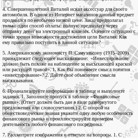
4. Совершеннолетний Виталий искал аксессуар для своего
автомобиля. В одном из Интернет магазинов данный предмет
продавался по необычно низкой цене. Заказ предполагал
только один способ оплаты: полную предоплату через
отправку денег на электронный кошелёк. Оцените ситуацию с
точки зрения возможности достижения цели Виталия. Как
ему правильно поступить в данной ситуации?
5. Американскому экономисту П. Сэмуэльсону (1915–2009)
принадлежит следующее высказывание: «Инвестирование
должно быть похоже на наблюдение за высыхающей краской
или растущей травой». 1. Как Вы понимаете смысл понятия
«инвестирование»? 2. Дайте своё объяснение смысла
высказывания.
6. Проанализируйте информацию в таблице и выполните
задания. 1. Заполните пропуск в таблице «Финансовые
рынки». (Ответ должен быть дан в виде развёрнутого
предложения или словосочетания.) 2. С опорой на
обществоведческие знания укажите одну любую особенность
финансового рынка и проиллюстрируйте примером
деятельность любого финансового посредника.
7. Рассмотрите изображения и ответьте на вопросы. 1. С