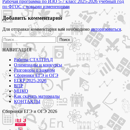
задания
Рабочая программа по ИЗО 5-7 класс 2025-2026 учебный год
записям
с
по ФГОС с новыми изменениями
ответами
и
Добавить комментарий
решением"
Для отправки комментария вам необходимо
авторизоваться
.
Найти:
НАВИГАЦИЯ
Работы СТАТГРАД
Олимпиады и конкурсы
Разговоры о важном
Сборники ЕГЭ и ОГЭ
ЕГКР 2025-2026
ВПР
МЦКО
Как скачать материалы
КОНТАКТЫ
Сборники ЕГЭ и ОГЭ 2026