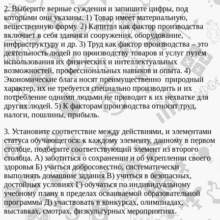
2. Выберите верные суждения и запишите цифры, под
которыми они указаны. 1) Товар имеет материальную,
вещественную форму. 2) Капитал как фактор производства
включает в себя здания и сооружения, оборудование,
инфраструктуру и др. 3) Труд как фактор производства – это
деятельность людей по производству товаров и услуг путём
использования их физических и интеллектуальных
возможностей, профессиональных навыков и опыта. 4)
Экономические блага носят преимущественно природный
характер, их не требуется специально производить и их
потребление одними людьми не приводит к их нехватке для
других людей. 5) К факторам производства относят труд,
налоги, пошлины, прибыль.
3. Установите соответствие между действиями, и элементами
статуса обучающегося: к каждому элементу, данному в первом
столбце, подберите соответствующий элемент из второго
столбца. А) заботиться о сохранении и об укреплении своего
здоровья Б) учиться добросовестно, систематически
выполнять домашние задания В) учиться в безопасных,
достойных условиях Г) обучаться по индивидуальному
учебному плану в пределах осваиваемой образовательной
программы Д) участвовать в конкурсах, олимпиадах,
выставках, смотрах, физкультурных мероприятиях.