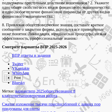
подвержены преступным действиям мошенников? 2. Укажите
одно общее свойство всех видов финансового мошенничества
и одно любое отличие финансовой пирамиды от других видов
финансового мошенничества.
8. Привлекая обществоведческие знания, составьте краткое
сообщение о закрытии фирмы, используя все приведённые
ниже понятия. Ликвидация, юридическая процедура, низкая
эффективность, профессиональные знания.
Смотрите варианты ВПР 2025-2026
ВПР ответы и задания
Share
Twitter
the
VKontakte
post
WhatsApp
"Варианты
Print
ВПР
Bluesky
2025-
2026
Метки:
вариант
впр 2025
обществознание 8
по
класс
ответы
проверочная работа
обществознанию
Навигация
8
Сжатое изложение тысячи приспособлений с давних пор
класс
придуманы для охоты
по