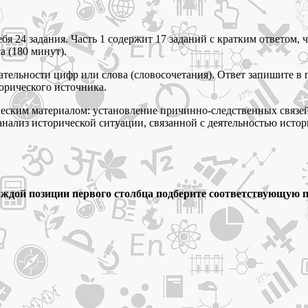
бя 24 задания. Часть 1 содержит 17 заданий с кратким ответом, 
а (180 минут).
ельности цифр или слова (словосочетания). Ответ запишите в по
орического источника.
ским материалом: установление причинно-следственных связей (
 анализ исторической ситуации, связанной с деятельностью исто
аждой позиции первого столбца подберите соответствующую п