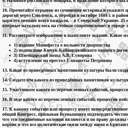
9. Назовите российского монарха, в правление которого б
10. Прочитайте отрывок из сочинения историка и укажите 
дорогой через Смоленск, а, перейдя в октябре 1604 г. в ра
царя его меньше всего ожидали, – в Северской Украине. 25
впервые натолкнулось на стойкое сопротивление: в городе
11. Рассмотрите изображение и выполните задание. Какое и
1) издание Манифеста о вольности дворянства
2) подписание Кючук-Кайнарджийского мирного догов
3) Швейцарский поход А.В. Суворова
4) вступление на престол Елизаветы Петровны
13. Какие из приведённых памятников культуры были созда
14. Создателем какого из приведённых памятников культу
15. Участником какого из перечисленных событий, процесс
16. В ходе какого из перечисленных событий, процессов во
17. К какому событию или процессу имеет непосредственно
общий Конгресс, призывая Всевышнего подтвердить честнос
что эти соединённые колонии являются и по праву должны
короне и что все политические связи между ними и Британ