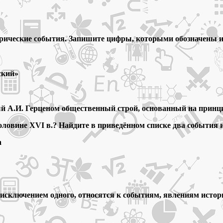
орические события. Запишите цифры, которыми обозначены и
ский»
ый А.И. Герценом общественный строй, основанный на принци
оловине XVI в.? Найдите в приведённом списке два события
а
за исключением одного, относятся к событиям, явлениям исто