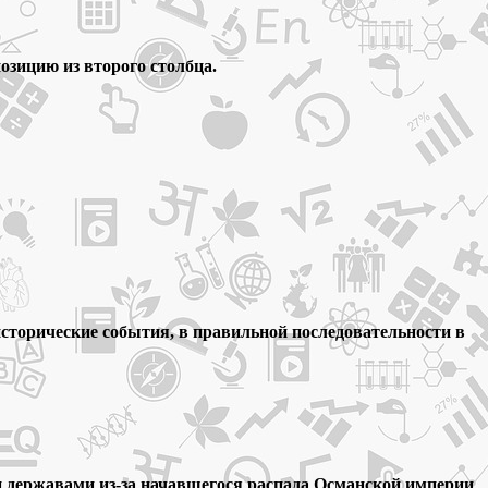
озицию из второго столбца.
сторические события, в правильной последовательности в
и державами из-за начавшегося распада Османской империи