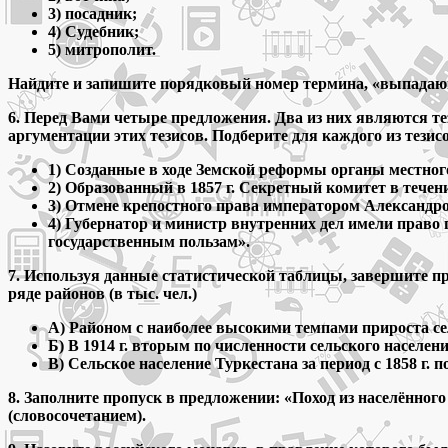
3) посадник;
4) Судебник;
5) митрополит.
Найдите и запишите порядковый номер термина, «выпадающ
6. Перед Вами четыре предложения. Два из них являются т
аргументации этих тезисов. Подберите для каждого из тез
1) Созданные в ходе Земской реформы органы местног
2) Образованный в 1857 г. Секретный комитет в тече
3) Отмене крепостного права императором Александро
4) Губернатор и министр внутренних дел имели право
государственным пользам».
7. Используя данные статистической таблицы, завершите п
ряде районов (в тыс. чел.)
А) Районом с наиболее высокими темпами прироста сель
Б) В 1914 г. вторым по численности сельского населе
В) Сельское население Туркестана за период с 1858 г. по
8. Заполните пропуск в предложении: «Поход из населённого
(словосочетанием).