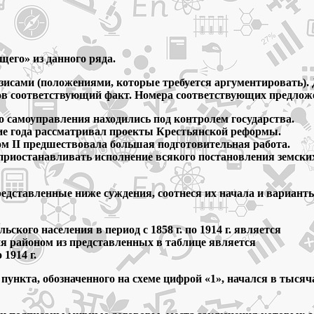
его» из данного ряда.
езисами (положениями, которые требуется аргументировать).
исов соответствующий факт. Номера соответствующих предлож
о самоуправления находились под контролем государства.
ние года рассматривал проекты Крестьянской реформы.
м II предшествовала большая подготовительная работа.
 приостанавливать исполнение всякого постановления земски
редставленные ниже суждения, соотнеся их начала и вариант
ского населения в период с 1858 г. по 1914 г. является
ния районом из представленных в таблице является
 1914 г.
 пункта, обозначенного на схеме цифрой «1», начался в тыся