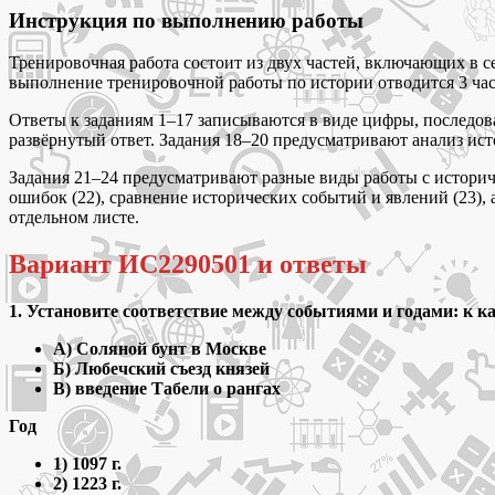
Инструкция по выполнению работы
Тренировочная работа состоит из двух частей, включающих в се
выполнение тренировочной работы по истории отводится 3 час
Ответы к заданиям 1–17 записываются в виде цифры, последоват
развёрнутый ответ. Задания 18–20 предусматривают анализ ист
Задания 21–24 предусматривают разные виды работы с историче
ошибок (22), сравнение исторических событий и явлений (23),
отдельном листе.
Вариант ИС2290501 и ответы
1. Установите соответствие между событиями и годами: к к
А) Соляной бунт в Москве
Б) Любечский съезд князей
В) введение Табели о рангах
Год
1) 1097 г.
2) 1223 г.