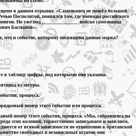
бозначены на схеме.
пущено в данном отрывке. «Самозванец не пошёл большой
 Речью Посполитой, появился там, где воеводы российского
рнигов. Но уже под _______________ войско самозванца
ович Басманов».
е, что и событие, которому посвящена данная марка?
е в таблицу цифры, под которыми они указаны.
мятника культуры.
обытия, процесса.
порядковый номер этого события или процесса.
овый номер этого события, процесса. «Мы, собравшись на
рода этих колоний, торжественно записываем и заявляем,
даются от всякой зависимости по отношению к британской
 качестве свободных и независимых штатов они