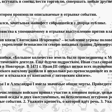
ступать в союзы, вести торговлю, совершать любые другие д
 котором произошли описываемые в отрывке события.
вался, зачитывая манифест собравшейся у дворца публике.
рянства к упоминаемому в отрывке выступлению против вла
одов князя Святослава Игоревича? – ослабление угрозы полов
– укрепление безопасности северо-западных границ Древнеру
.
ошибки. «Большое количество земель были присоединены к М
итического деятеля. Ещё будучи подростком, Иван стал соправ
 в Новгороде. В 1471 г. Иван III собрал полки всех подчинё
кого наголову разбили в несколько раз превосходившее их п
ег и отказался от контактов с литовским князем».
тра I и Александра I имела значимые общие черты. Приведит
огочисленным войском принял участие в военном походе, цель
ячной осады и двух ожесточённых, но безуспешных штурмов р
 события. 2. Укажите крепость, о которой идёт речь. 3. Ук