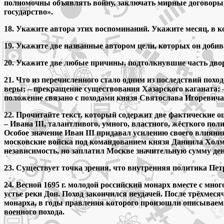
полномочны объявлять войну, заключать мирные договоры, в
государство».
18. Укажите автора этих воспоминаний. Укажите месяц, в
19. Укажите две названные автором цели, которых он доби
20. Укажите две любые причины, подтолкнувшие часть дво
21. Что из перечисленного стало одним из последствий пох
веры; – прекращение существования Хазарского каганата; 
положение связано с походами князя Святослава Игоревича
22. Прочитайте текст, который содержит две фактические 
– Ивана III, талантливого, умного, властного, жёсткого пол
Особое значение Иван III придавал усилению своего влияния
московские войска под командованием князя Даниила Холмс
независимость, но заплатил Москве значительную сумму ден
23. Существует точка зрения, что внутренняя политика Пе
24. Весной 1695 г. молодой российский монарх вместе с мн
устье реки Дон. Поход закончился неудачей. После трёхмес
монарха, в годы правления которого произошли описываемые
военного похода.