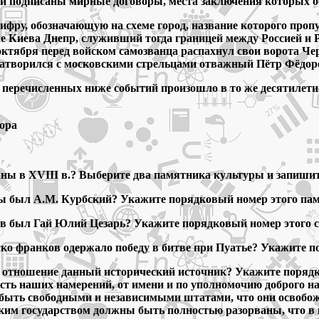
ыли подписаны мирные договоры, места заключения которых о
цифру, обозначающую на схеме город, название которого про
йоне Киева Днепр, служивший тогда границей между Россией и
 октября перед войском самозванца распахнул свои ворота Че
 затворился с московскими стрельцами отважный Пётр Фёдор
з перечисленных ниже событий произошло в то же десятилети
ора
ны в XVIII в.? Выберите два памятника культуры и запишит
ры был А.М. Курбский? Укажите порядковый номер этого па
ов был Гай Юлий Цезарь? Укажите порядковый номер этого с
йско франков одержало победу в битве при Пуатье? Укажите 
е отношение данный исторический источник? Укажите порядк
ть наших намерений, от имени и по уполномочию доброго на
 быть свободными и независимыми штатами, что они освобож
ским государством должны быть полностью разорваны, что в