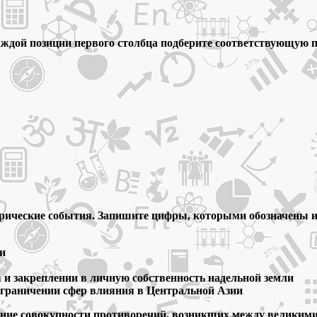
аждой позиции первого столбца подберите соответствующую п
орические события. Запишите цифры, которыми обозначены и
и
ы и закреплении в личную собственность надельной земли
азграничении сфер влияния в Центральной Азии
ачение совокупности противоречий, возникших между великим