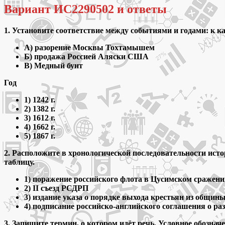
Вариант ИС2290502 и ответы
1. Установите соответствие между событиями и годами: к к
А) разорение Москвы Тохтамышем
Б) продажа Россией Аляски США
В) Медный бунт
Год
1) 1242 г.
2) 1382 г.
3) 1612 г.
4) 1662 г.
5) 1867 г.
2. Расположите в хронологической последовательности ист
таблицу.
1) поражение российского флота в Цусимском сражени
2) II съезд РСДРП
3) издание указа о порядке выхода крестьян из общин
4) подписание российско-английского соглашения о р
3. Запишите термин, о котором идёт речь. Условное обозн