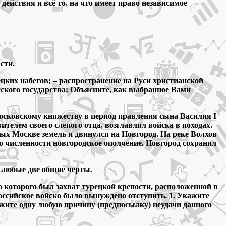
ействия и всё то, на что имеет право независимое
сти.
ецких набегов; – распространение на Руси христианской
сского государства; Объясните, как выбранное Вами
осковскому княжеству в период правления сына Василия I
ителем своего слепого отца, возглавлял войска в походах.
нных Москве земель и двинулся на Новгород. На реке Волхов
о численности новгородское ополчение. Новгород сохранил
е любые две общие черты.
ю которого был захват турецкой крепости, расположенной в
оссийское войско было вынуждено отступить. 1. Укажите
ажите одну любую причину (предпосылку) неудачи данного