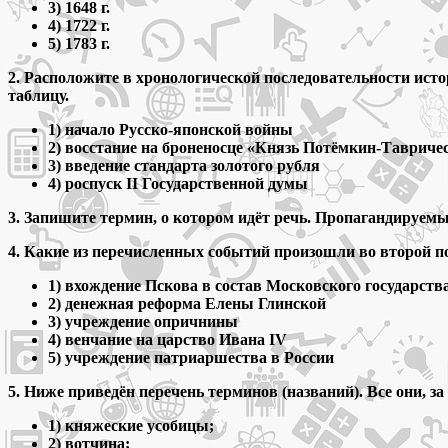
3) 1648 г.
4) 1722 г.
5) 1783 г.
2. Расположите в хронологической последовательности ист
таблицу.
1) начало Русско-японской войны
2) восстание на броненосце «Князь Потёмкин-Тавриче
3) введение стандарта золотого рубля
4) роспуск II Государственной думы
3. Запишите термин, о котором идёт речь. Пропагандируем
4. Какие из перечисленных событий произошли во второй п
1) вхождение Пскова в состав Московского государств
2) денежная реформа Елены Глинской
3) учреждение опричнины
4) венчание на царство Ивана IV
5) учреждение патриаршества в России
5. Ниже приведён перечень терминов (названий). Все они, 
1) княжеские усобицы;
2) вотчина;